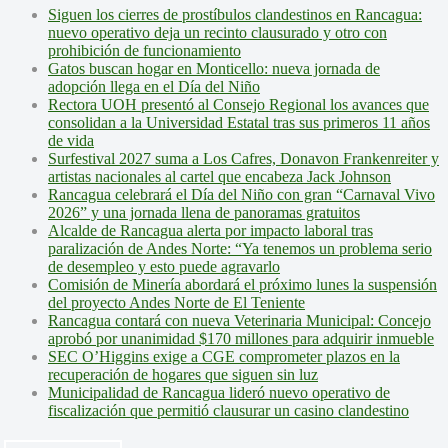
Siguen los cierres de prostíbulos clandestinos en Rancagua:
nuevo operativo deja un recinto clausurado y otro con
prohibición de funcionamiento
Gatos buscan hogar en Monticello: nueva jornada de
adopción llega en el Día del Niño
Rectora UOH presentó al Consejo Regional los avances que
consolidan a la Universidad Estatal tras sus primeros 11 años
de vida
Surfestival 2027 suma a Los Cafres, Donavon Frankenreiter y
artistas nacionales al cartel que encabeza Jack Johnson
Rancagua celebrará el Día del Niño con gran “Carnaval Vivo
2026” y una jornada llena de panoramas gratuitos
Alcalde de Rancagua alerta por impacto laboral tras
paralización de Andes Norte: “Ya tenemos un problema serio
de desempleo y esto puede agravarlo
Comisión de Minería abordará el próximo lunes la suspensión
del proyecto Andes Norte de El Teniente
Rancagua contará con nueva Veterinaria Municipal: Concejo
aprobó por unanimidad $170 millones para adquirir inmueble
SEC O’Higgins exige a CGE comprometer plazos en la
recuperación de hogares que siguen sin luz
Municipalidad de Rancagua lideró nuevo operativo de
fiscalización que permitió clausurar un casino clandestino