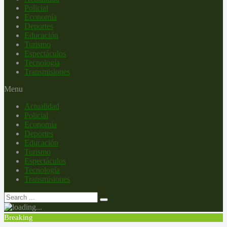
Policial
Economía
Deportes
Educación
Turismo
Espectáculos
Tecnología
Transmisiones
Menu
Actualidad
Policial
Economía
Deportes
Educación
Turismo
Espectáculos
Tecnología
Transmisiones
Breaking