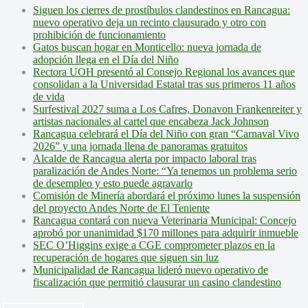
Siguen los cierres de prostíbulos clandestinos en Rancagua:
nuevo operativo deja un recinto clausurado y otro con
prohibición de funcionamiento
Gatos buscan hogar en Monticello: nueva jornada de
adopción llega en el Día del Niño
Rectora UOH presentó al Consejo Regional los avances que
consolidan a la Universidad Estatal tras sus primeros 11 años
de vida
Surfestival 2027 suma a Los Cafres, Donavon Frankenreiter y
artistas nacionales al cartel que encabeza Jack Johnson
Rancagua celebrará el Día del Niño con gran “Carnaval Vivo
2026” y una jornada llena de panoramas gratuitos
Alcalde de Rancagua alerta por impacto laboral tras
paralización de Andes Norte: “Ya tenemos un problema serio
de desempleo y esto puede agravarlo
Comisión de Minería abordará el próximo lunes la suspensión
del proyecto Andes Norte de El Teniente
Rancagua contará con nueva Veterinaria Municipal: Concejo
aprobó por unanimidad $170 millones para adquirir inmueble
SEC O’Higgins exige a CGE comprometer plazos en la
recuperación de hogares que siguen sin luz
Municipalidad de Rancagua lideró nuevo operativo de
fiscalización que permitió clausurar un casino clandestino