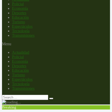
Policial
Economía
Deportes
Educación
Turismo
Espectáculos
Tecnología
Transmisiones
Menu
Actualidad
Policial
Economía
Deportes
Educación
Turismo
Espectáculos
Tecnología
Transmisiones
Breaking