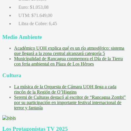
Euro:
$1.053,08
UTM:
$71.649,00
Libra de Cobre:
6,45
Medio Ambiente
Académico UOH explica qué es un río atmosférico: sistema
que llegará a la zona central alcanzará categoría 5
Municipalidad de Rancagua conmemora el Día de la Tierra
con feria ambiental en Plaza de Los Héroes
Cultura
La música de la Orquesta de Cámara UOH llega a cada
rincón de la Región de O’Higgins
Seremi de Culturas destacó al escritor de “Rancagua Zombi”
por su participación en importante festival internacional de
terror y fantasía
Los Protagonistas TV 2025