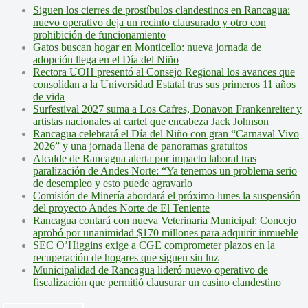
Siguen los cierres de prostíbulos clandestinos en Rancagua:
nuevo operativo deja un recinto clausurado y otro con
prohibición de funcionamiento
Gatos buscan hogar en Monticello: nueva jornada de
adopción llega en el Día del Niño
Rectora UOH presentó al Consejo Regional los avances que
consolidan a la Universidad Estatal tras sus primeros 11 años
de vida
Surfestival 2027 suma a Los Cafres, Donavon Frankenreiter y
artistas nacionales al cartel que encabeza Jack Johnson
Rancagua celebrará el Día del Niño con gran “Carnaval Vivo
2026” y una jornada llena de panoramas gratuitos
Alcalde de Rancagua alerta por impacto laboral tras
paralización de Andes Norte: “Ya tenemos un problema serio
de desempleo y esto puede agravarlo
Comisión de Minería abordará el próximo lunes la suspensión
del proyecto Andes Norte de El Teniente
Rancagua contará con nueva Veterinaria Municipal: Concejo
aprobó por unanimidad $170 millones para adquirir inmueble
SEC O’Higgins exige a CGE comprometer plazos en la
recuperación de hogares que siguen sin luz
Municipalidad de Rancagua lideró nuevo operativo de
fiscalización que permitió clausurar un casino clandestino