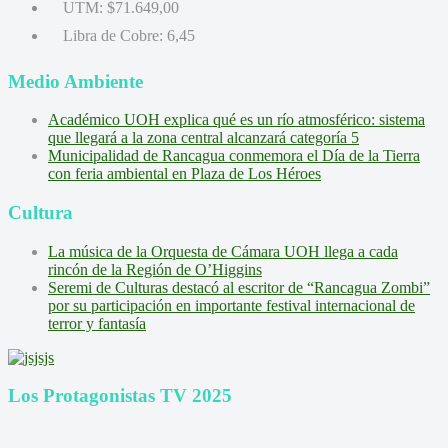
UTM:
$71.649,00
Libra de Cobre:
6,45
Medio Ambiente
Académico UOH explica qué es un río atmosférico: sistema
que llegará a la zona central alcanzará categoría 5
Municipalidad de Rancagua conmemora el Día de la Tierra
con feria ambiental en Plaza de Los Héroes
Cultura
La música de la Orquesta de Cámara UOH llega a cada
rincón de la Región de O’Higgins
Seremi de Culturas destacó al escritor de “Rancagua Zombi”
por su participación en importante festival internacional de
terror y fantasía
Los Protagonistas TV 2025