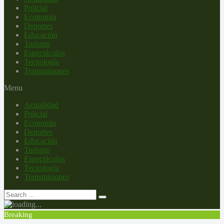
Policial
Economía
Deportes
Educación
Turismo
Espectáculos
Tecnología
Transmisiones
Menu
Actualidad
Policial
Economía
Deportes
Educación
Turismo
Espectáculos
Tecnología
Transmisiones
Breaking