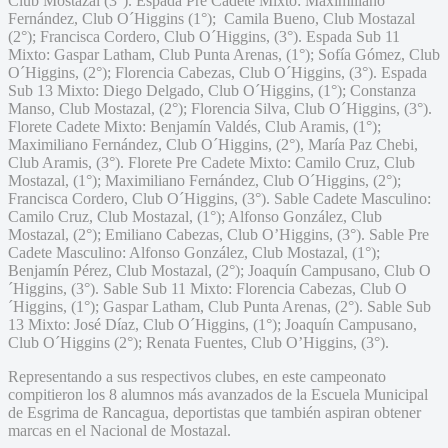
Club Mostazal (3°). Espada Pre Cadete Mixto: Maximiliano
Fernández, Club O´Higgins (1°); Camila Bueno, Club Mostazal
(2°); Francisca Cordero, Club O´Higgins, (3°). Espada Sub 11
Mixto: Gaspar Latham, Club Punta Arenas, (1°); Sofía Gómez, Club
O´Higgins, (2°); Florencia Cabezas, Club O´Higgins, (3°). Espada
Sub 13 Mixto: Diego Delgado, Club O´Higgins, (1°); Constanza
Manso, Club Mostazal, (2°); Florencia Silva, Club O´Higgins, (3°).
Florete Cadete Mixto: Benjamín Valdés, Club Aramis, (1°);
Maximiliano Fernández, Club O´Higgins, (2°), María Paz Chebi,
Club Aramis, (3°). Florete Pre Cadete Mixto: Camilo Cruz, Club
Mostazal, (1°); Maximiliano Fernández, Club O´Higgins, (2°);
Francisca Cordero, Club O´Higgins, (3°). Sable Cadete Masculino:
Camilo Cruz, Club Mostazal, (1°); Alfonso González, Club
Mostazal, (2°); Emiliano Cabezas, Club O’Higgins, (3°). Sable Pre
Cadete Masculino: Alfonso González, Club Mostazal, (1°);
Benjamín Pérez, Club Mostazal, (2°); Joaquín Campusano, Club O
´Higgins, (3°). Sable Sub 11 Mixto: Florencia Cabezas, Club O
´Higgins, (1°); Gaspar Latham, Club Punta Arenas, (2°). Sable Sub
13 Mixto: José Díaz, Club O´Higgins, (1°); Joaquín Campusano,
Club O´Higgins (2°); Renata Fuentes, Club O’Higgins, (3°).
Representando a sus respectivos clubes, en este campeonato
compitieron los 8 alumnos más avanzados de la Escuela Municipal
de Esgrima de Rancagua, deportistas que también aspiran obtener
marcas en el Nacional de Mostazal.