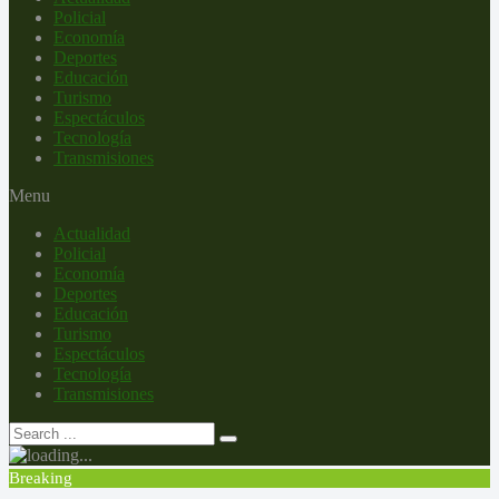
Policial
Economía
Deportes
Educación
Turismo
Espectáculos
Tecnología
Transmisiones
Menu
Actualidad
Policial
Economía
Deportes
Educación
Turismo
Espectáculos
Tecnología
Transmisiones
Breaking