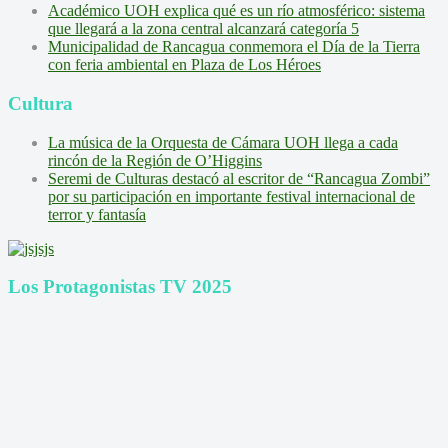
Académico UOH explica qué es un río atmosférico: sistema
que llegará a la zona central alcanzará categoría 5
Municipalidad de Rancagua conmemora el Día de la Tierra
con feria ambiental en Plaza de Los Héroes
Cultura
La música de la Orquesta de Cámara UOH llega a cada
rincón de la Región de O’Higgins
Seremi de Culturas destacó al escritor de “Rancagua Zombi”
por su participación en importante festival internacional de
terror y fantasía
Los Protagonistas TV 2025