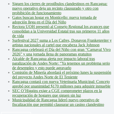
Siguen los cierres de prostíbulos clandestinos en Rancagua:
nuevo operativo deja un recinto clausurado y otro con
prohibición de funcionamiento
Gatos buscan hogar en Monticello: nueva jornada de
adopción llega en el Día del Niño
Rectora UOH presentó al Consejo Regional los avances que
consolidan a la Universidad Estatal tras sus primeros 11 años
de vida
Surfestival 2027 suma a Los Cafres, Donavon Frankenreiter y
artistas nacionales al cartel que encabeza Jack Johnson
Rancagua celebrará el Día del Niño con gran “Carnaval Vivo
2026” y una jornada llena de panoramas gratuitos
Alcalde de Rancagua alerta por impacto laboral tras
paralización de Andes Norte: “Ya tenemos un problema serio
de desempleo y esto puede agravarlo
Comisión de Minería abordará el próximo lunes la suspensión
del proyecto Andes Norte de El Teniente
Rancagua contará con nueva Veterinaria Municipal: Concejo
aprobó por unanimidad $170 millones para adquirir inmueble
SEC O’Higgins exige a CGE comprometer plazos en la
recuperación de hogares que siguen sin luz
Municipalidad de Rancagua lideró nuevo operativo de
fiscalización que permitió clausurar un casino clandestino