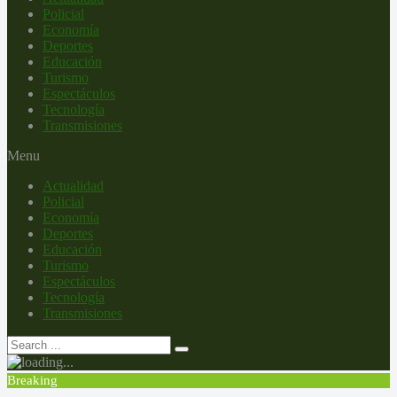
Policial
Economía
Deportes
Educación
Turismo
Espectáculos
Tecnología
Transmisiones
Menu
Actualidad
Policial
Economía
Deportes
Educación
Turismo
Espectáculos
Tecnología
Transmisiones
Breaking