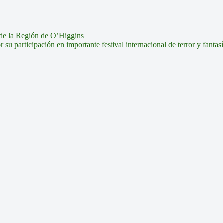
de la Región de O’Higgins
u participación en importante festival internacional de terror y fantas