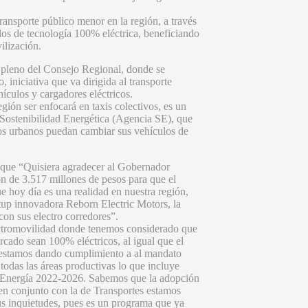
ransporte público menor en la región, a través
os de tecnología 100% eléctrica, beneficiando
ilización.
el pleno del Consejo Regional, donde se
 iniciativa que va dirigida al transporte
ículos y cargadores eléctricos.
gión ser enfocará en taxis colectivos, es un
Sostenibilidad Energética (Agencia SE), que
vos urbanos puedan cambiar sus vehículos de
ó que “Quisiera agradecer al Gobernador
 de 3.517 millones de pesos para que el
e hoy día es una realidad en nuestra región,
rtup innovadora Reborn Electric Motors, la
on sus electro corredores”.
lectromovilidad donde tenemos considerado que
cado sean 100% eléctricos, al igual que el
, estamos dando cumplimiento a al mandato
 todas las áreas productivas lo que incluye
e Energía 2022-2026. Sabemos que la adopción
en conjunto con la de Transportes estamos
s inquietudes, pues es un programa que ya