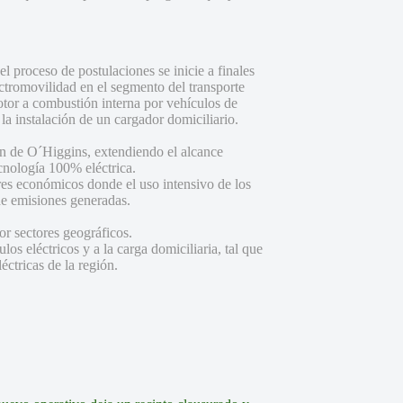
el proceso de postulaciones se inicie a finales
ectromovilidad en el segmento del transporte
otor a combustión interna por vehículos de
la instalación de un cargador domiciliario.
ión de O´Higgins, extendiendo el alcance
ecnología 100% eléctrica.
tores económicos donde el uso intensivo de los
de emisiones generadas.
or sectores geográficos.
os eléctricos y a la carga domiciliaria, tal que
éctricas de la región.