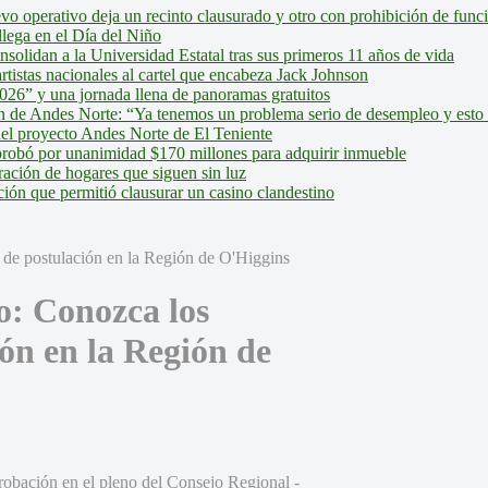
evo operativo deja un recinto clausurado y otro con prohibición de fun
lega en el Día del Niño
olidan a la Universidad Estatal tras sus primeros 11 años de vida
tistas nacionales al cartel que encabeza Jack Johnson
026” y una jornada llena de panoramas gratuitos
ión de Andes Norte: “Ya tenemos un problema serio de desempleo y esto
del proyecto Andes Norte de El Teniente
robó por unanimidad $170 millones para adquirir inmueble
ción de hogares que siguen sin luz
ión que permitió clausurar un casino clandestino
o: Conozca los
ión en la Región de
probación en el pleno del Consejo Regional -