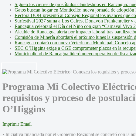
Siguen los cierres de prostíbulos clandestinos en Rancagua: nu
Gatos buscan hogar en Monticello: nueva jornada de adopción l
Rectora UOH presentó al Consejo Regional los avances que cons
Surfestival 2027 suma a Los Cafres, Donavon Frankenreiter y ar
Rancagua celebrará el Día del Niño con gran “Carnaval Vivo 2
Alcalde de Rancagua alerta por impacto laboral tras paralizac
Comisión de Minería abordará el próximo lunes la suspensión 
Rancagua contará con nueva Veterinaria Municipal: Concejo ap
SEC O’Higgins exige a CGE comprometer plazos en la recupera
Municipalidad de Rancagua lideró nuevo operativo de fiscalizac
Programa Mi Colectivo Eléctric
requisitos y proceso de postulac
O’Higgins
Imprimir
Email
• Iniciativa financiada por el Gobierno Regional se concretó con la a