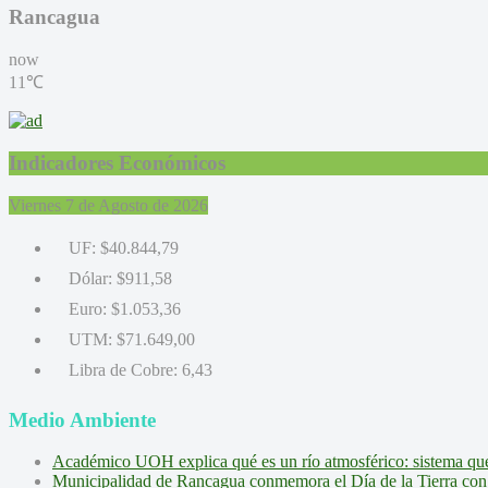
Rancagua
now
11℃
Indicadores Económicos
Viernes 7 de Agosto de 2026
UF:
$40.844,79
Dólar:
$911,58
Euro:
$1.053,36
UTM:
$71.649,00
Libra de Cobre:
6,43
Medio Ambiente
Académico UOH explica qué es un río atmosférico: sistema que l
Municipalidad de Rancagua conmemora el Día de la Tierra con 