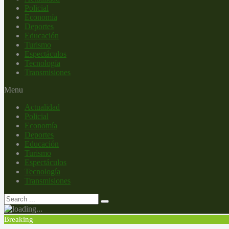
Policial
Economía
Deportes
Educación
Turismo
Espectáculos
Tecnología
Transmisiones
Menu
Actualidad
Policial
Economía
Deportes
Educación
Turismo
Espectáculos
Tecnología
Transmisiones
Breaking