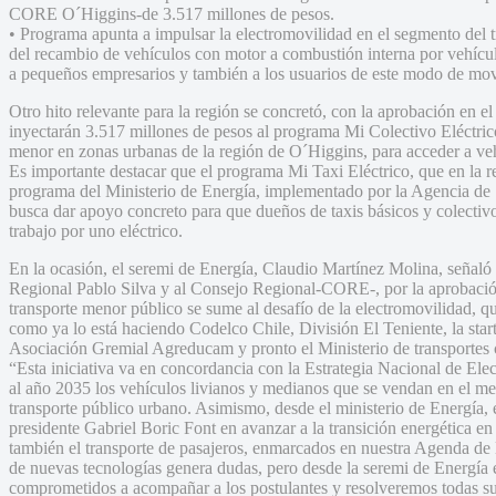
CORE O´Higgins-de 3.517 millones de pesos.
• Programa apunta a impulsar la electromovilidad en el segmento del t
del recambio de vehículos con motor a combustión interna por vehícul
a pequeños empresarios y también a los usuarios de este modo de mov
Otro hito relevante para la región se concretó, con la aprobación en 
inyectarán 3.517 millones de pesos al programa Mi Colectivo Eléctrico,
menor en zonas urbanas de la región de O´Higgins, para acceder a veh
Es importante destacar que el programa Mi Taxi Eléctrico, que en la re
programa del Ministerio de Energía, implementado por la Agencia de 
busca dar apoyo concreto para que dueños de taxis básicos y colecti
trabajo por uno eléctrico.
En la ocasión, el seremi de Energía, Claudio Martínez Molina, señal
Regional Pablo Silva y al Consejo Regional-CORE-, por la aprobación
transporte menor público se sume al desafío de la electromovilidad, qu
como ya lo está haciendo Codelco Chile, División El Teniente, la sta
Asociación Gremial Agreducam y pronto el Ministerio de transportes c
“Esta iniciativa va en concordancia con la Estrategia Nacional de E
al año 2035 los vehículos livianos y medianos que se vendan en el mer
transporte público urbano. Asimismo, desde el ministerio de Energía
presidente Gabriel Boric Font en avanzar a la transición energética en
también el transporte de pasajeros, enmarcados en nuestra Agenda d
de nuevas tecnologías genera dudas, pero desde la seremi de Energía 
comprometidos a acompañar a los postulantes y resolveremos todas su