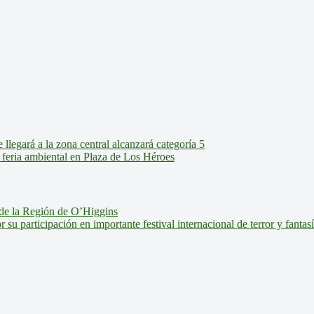
legará a la zona central alcanzará categoría 5
feria ambiental en Plaza de Los Héroes
de la Región de O’Higgins
u participación en importante festival internacional de terror y fantas