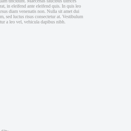
iquam tincidunt. Maecenas faucibus ultrices
, in eleifend ante eleifend quis. In quis leo
ursus diam venenatis non. Nulla sit amet dui
, sed luctus risus consectetur at. Vestibulum
tur a leo vel, vehicula dapibus nibh.