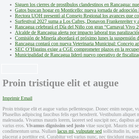
Siguen los cierres de prostíbulos clandestinos en Rancagua: nu
Gatos buscan hogar en Monticello: nueva jornada de adopción l
Rectora UOH presentó al Consejo Regional los avances que cons
Surfestival 2027 suma a Los Cafres, Donavon Frankenreiter y ar
Rancagua celebrará el Día del Niño con gran “Carnaval Vivo 2
Alcalde de Rancagua alerta por impacto laboral tras paralizac
Comisión de Minería abordará el próximo lunes la suspensión 
Rancagua contará con nueva Veterinaria Municipal: Concejo ap
SEC O’Higgins exige a CGE comprometer plazos en la recupera
Municipalidad de Rancagua lideró nuevo operativo de fiscalizac
Proin tristique elit et augue
Imprimir
Email
P
roin tristique elit et augue varius pellentesque. Donec enim neque, vu
Phasellus adipiscing faucibus felis eget hendrerit. Vestibulum aliquet 
malesuada. Vivamus mauris lorem, laoreet sed suscipit nec, dapibus at el
varius eros.
Vivamus dignissim sed justo
vitae suscipit. Mauris mi se
condimentum urna. Nullam
lacus mi, vulputate sed
sollicitudin in, sem
placerat a porttitor est. Curabitur vel varius nunc, nec tincidunt magn