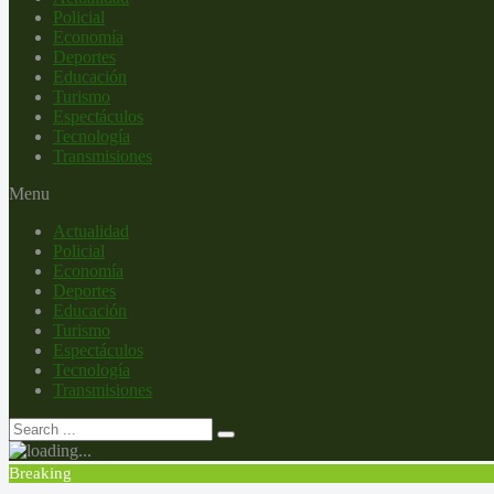
Policial
Economía
Deportes
Educación
Turismo
Espectáculos
Tecnología
Transmisiones
Menu
Actualidad
Policial
Economía
Deportes
Educación
Turismo
Espectáculos
Tecnología
Transmisiones
Breaking