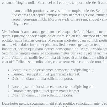
euismod fringilla nulla. Fusce vel nisi et turpis tempor molestie sit ame
quam eu nibh porttitor, vitae vestibulum turpis molestie. Sed qui
Sed et eros eget sapien tempor cursus sit amet eget eros. Nunc 
laoreet, consequat nibh. Morbi gravida ornare sem, aliquet vehi
fringilla enim.
Vestibulum sit amet ante eget diam scelerisque eleifend. Nam metus ma
quam. Quisque ac scelerisque dolor. Nam sapien leo
, euismod id elem
porttitor nulla facilisis congue. Maecenas molestie quam eu nibh portti
mauris vitae dolor imperdiet pharetra. Sed et eros eget sapien tempor 
imperdiet, scelerisque diam laoreet, consequat nibh. Morbi gravida or
Sed mollis fringilla enim, ac accumsan metus porta et. Fusce ut lacinia
enim. Vestibulum mollis leo in nulla tristique, sit amet tincidunt nibh
et at nisl. Pellentesque odio enim, consectetur vitae commodo non, facil
Lorem ipsum dolor sit amet, consectetur adipiscing elit.
Curabitur suscipit elit vel quam mattis laoreet.
Duis non diam ut nulla sollicitudin porta.
Lorem ipsum dolor sit amet, consectetur adipiscing elit.
Curabitur suscipit elit vel quam mattis laoreet.
Duis non diam ut nulla sollicitudin porta.
Duis tortor metus, accumsan in elit eget, porttitor sollicitudin ante. Se