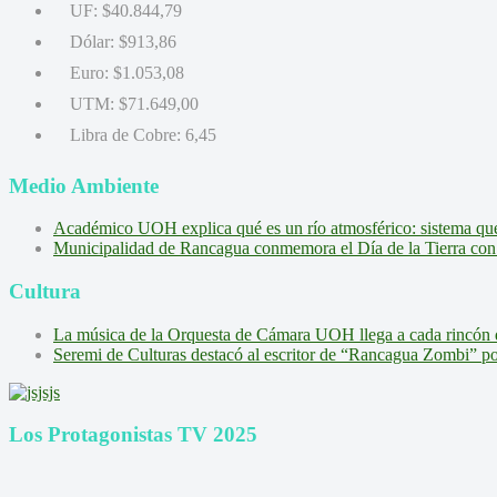
UF:
$40.844,79
Dólar:
$913,86
Euro:
$1.053,08
UTM:
$71.649,00
Libra de Cobre:
6,45
Medio Ambiente
Académico UOH explica qué es un río atmosférico: sistema que l
Municipalidad de Rancagua conmemora el Día de la Tierra con 
Cultura
La música de la Orquesta de Cámara UOH llega a cada rincón 
Seremi de Culturas destacó al escritor de “Rancagua Zombi” por s
Los Protagonistas TV 2025