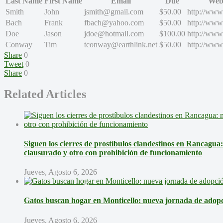
Last Name
First Name
Email
Due
Web 
Smith
John
jsmith@gmail.com
$50.00
http://www
Bach
Frank
fbach@yahoo.com
$50.00
http://www
Doe
Jason
jdoe@hotmail.com
$100.00
http://www
Conway
Tim
tconway@earthlink.net
$50.00
http://www
Share
0
Tweet
0
Share
0
Related Articles
Siguen los cierres de prostíbulos clandestinos en Rancagua
clausurado y otro con prohibición de funcionamiento
Jueves, Agosto 6, 2026
Gatos buscan hogar en Monticello: nueva jornada de adopci
Jueves, Agosto 6, 2026