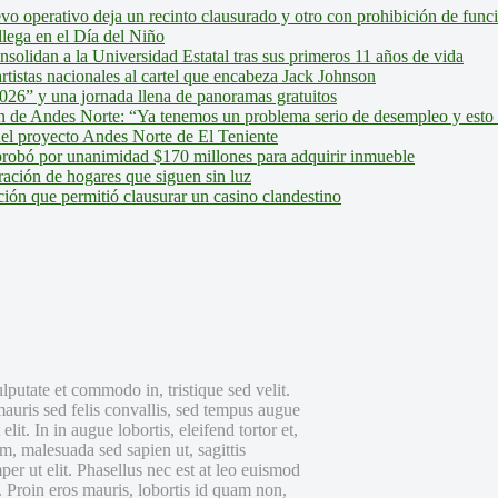
evo operativo deja un recinto clausurado y otro con prohibición de fun
lega en el Día del Niño
olidan a la Universidad Estatal tras sus primeros 11 años de vida
tistas nacionales al cartel que encabeza Jack Johnson
026” y una jornada llena de panoramas gratuitos
ión de Andes Norte: “Ya tenemos un problema serio de desempleo y esto
del proyecto Andes Norte de El Teniente
robó por unanimidad $170 millones para adquirir inmueble
ción de hogares que siguen sin luz
ión que permitió clausurar un casino clandestino
lputate et commodo in, tristique sed velit.
mauris sed felis convallis, sed tempus augue
it. In in augue lobortis, eleifend tortor et,
m, malesuada sed sapien ut, sagittis
per ut elit. Phasellus nec est at leo euismod
a. Proin eros mauris, lobortis id quam non,