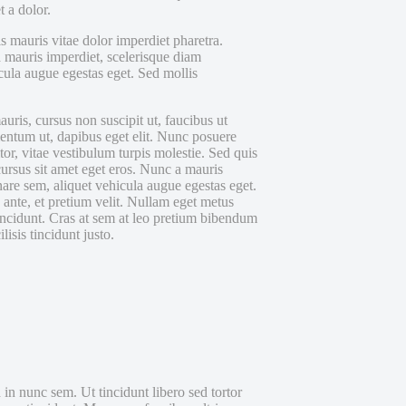
t a dolor.
s mauris vitae dolor imperdiet pharetra.
a mauris imperdiet, scelerisque diam
cula augue egestas eget. Sed mollis
uris, cursus non suscipit ut, faucibu
s ut
entum ut, dapibus eget elit. Nunc posuere
tor, vitae vestibulum turpis molestie. Sed quis
cursus sit amet eget eros. Nunc a mauris
nare sem, aliquet vehicula augue egestas eget.
 ante, et pretium velit. Nullam eget metus
 tincidunt. Cras at sem at leo pretium bibendum
isis tincidunt justo.
d in nunc sem. Ut tincidunt libero sed tortor