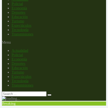
Policial
Economía
Deportes
Educación
Turismo
Espectáculos
Tecnología
Transmisiones
Menu
Actualidad
Policial
Economía
Deportes
Educación
Turismo
Espectáculos
Tecnología
Transmisiones
Breaking