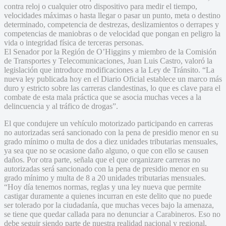
contra reloj o cualquier otro dispositivo para medir el tiempo,
velocidades máximas o hasta llegar o pasar un punto, meta o destino
determinado, competencia de destrezas, deslizamientos o derrapes y
competencias de maniobras o de velocidad que pongan en peligro la
vida o integridad física de terceras personas.
El Senador por la Región de O’Higgins y miembro de la Comisión
de Transportes y Telecomunicaciones, Juan Luis Castro, valoró la
legislación que introduce modificaciones a la Ley de Tránsito. “La
nueva ley publicada hoy en el Diario Oficial establece un marco más
duro y estricto sobre las carreras clandestinas, lo que es clave para el
combate de esta mala práctica que se asocia muchas veces a la
delincuencia y al tráfico de drogas”.
El que condujere un vehículo motorizado participando en carreras
no autorizadas será sancionado con la pena de presidio menor en su
grado mínimo o multa de dos a diez unidades tributarias mensuales,
ya sea que no se ocasione daño alguno, o que con ello se causen
daños. Por otra parte, señala que el que organizare carreras no
autorizadas será sancionado con la pena de presidio menor en su
grado mínimo y multa de 8 a 20 unidades tributarias mensuales.
“Hoy día tenemos normas, reglas y una ley nueva que permite
castigar duramente a quienes incurran en este delito que no puede
ser tolerado por la ciudadanía, que muchas veces bajo la amenaza,
se tiene que quedar callada para no denunciar a Carabineros. Eso no
debe seguir siendo parte de nuestra realidad nacional y regional,