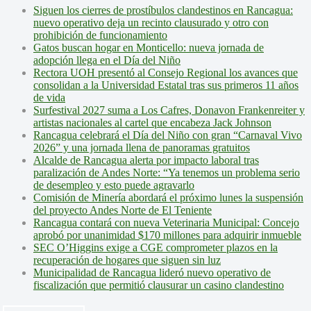
Siguen los cierres de prostíbulos clandestinos en Rancagua:
nuevo operativo deja un recinto clausurado y otro con
prohibición de funcionamiento
Gatos buscan hogar en Monticello: nueva jornada de
adopción llega en el Día del Niño
Rectora UOH presentó al Consejo Regional los avances que
consolidan a la Universidad Estatal tras sus primeros 11 años
de vida
Surfestival 2027 suma a Los Cafres, Donavon Frankenreiter y
artistas nacionales al cartel que encabeza Jack Johnson
Rancagua celebrará el Día del Niño con gran “Carnaval Vivo
2026” y una jornada llena de panoramas gratuitos
Alcalde de Rancagua alerta por impacto laboral tras
paralización de Andes Norte: “Ya tenemos un problema serio
de desempleo y esto puede agravarlo
Comisión de Minería abordará el próximo lunes la suspensión
del proyecto Andes Norte de El Teniente
Rancagua contará con nueva Veterinaria Municipal: Concejo
aprobó por unanimidad $170 millones para adquirir inmueble
SEC O’Higgins exige a CGE comprometer plazos en la
recuperación de hogares que siguen sin luz
Municipalidad de Rancagua lideró nuevo operativo de
fiscalización que permitió clausurar un casino clandestino