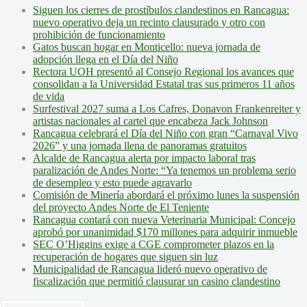
Siguen los cierres de prostíbulos clandestinos en Rancagua:
nuevo operativo deja un recinto clausurado y otro con
prohibición de funcionamiento
Gatos buscan hogar en Monticello: nueva jornada de
adopción llega en el Día del Niño
Rectora UOH presentó al Consejo Regional los avances que
consolidan a la Universidad Estatal tras sus primeros 11 años
de vida
Surfestival 2027 suma a Los Cafres, Donavon Frankenreiter y
artistas nacionales al cartel que encabeza Jack Johnson
Rancagua celebrará el Día del Niño con gran “Carnaval Vivo
2026” y una jornada llena de panoramas gratuitos
Alcalde de Rancagua alerta por impacto laboral tras
paralización de Andes Norte: “Ya tenemos un problema serio
de desempleo y esto puede agravarlo
Comisión de Minería abordará el próximo lunes la suspensión
del proyecto Andes Norte de El Teniente
Rancagua contará con nueva Veterinaria Municipal: Concejo
aprobó por unanimidad $170 millones para adquirir inmueble
SEC O’Higgins exige a CGE comprometer plazos en la
recuperación de hogares que siguen sin luz
Municipalidad de Rancagua lideró nuevo operativo de
fiscalización que permitió clausurar un casino clandestino