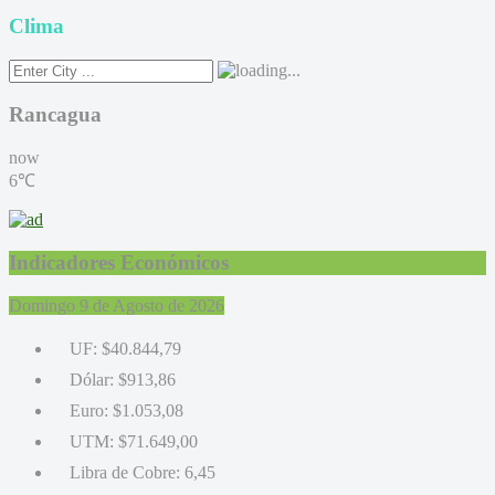
Clima
Rancagua
now
6℃
Indicadores Económicos
Domingo 9 de Agosto de 2026
UF:
$40.844,79
Dólar:
$913,86
Euro:
$1.053,08
UTM:
$71.649,00
Libra de Cobre:
6,45