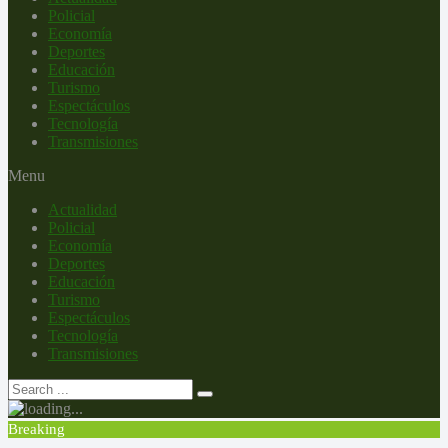
Policial
Economía
Deportes
Educación
Turismo
Espectáculos
Tecnología
Transmisiones
Menu
Actualidad
Policial
Economía
Deportes
Educación
Turismo
Espectáculos
Tecnología
Transmisiones
Breaking