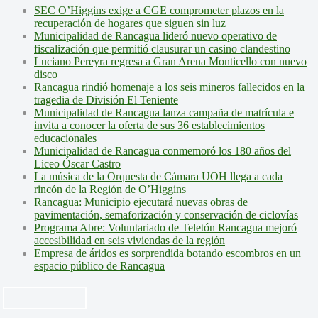
SEC O’Higgins exige a CGE comprometer plazos en la
recuperación de hogares que siguen sin luz
Municipalidad de Rancagua lideró nuevo operativo de
fiscalización que permitió clausurar un casino clandestino
Luciano Pereyra regresa a Gran Arena Monticello con nuevo
disco
Rancagua rindió homenaje a los seis mineros fallecidos en la
tragedia de División El Teniente
Municipalidad de Rancagua lanza campaña de matrícula e
invita a conocer la oferta de sus 36 establecimientos
educacionales
Municipalidad de Rancagua conmemoró los 180 años del
Liceo Óscar Castro
La música de la Orquesta de Cámara UOH llega a cada
rincón de la Región de O’Higgins
Rancagua: Municipio ejecutará nuevas obras de
pavimentación, semaforización y conservación de ciclovías
Programa Abre: Voluntariado de Teletón Rancagua mejoró
accesibilidad en seis viviendas de la región
Empresa de áridos es sorprendida botando escombros en un
espacio público de Rancagua