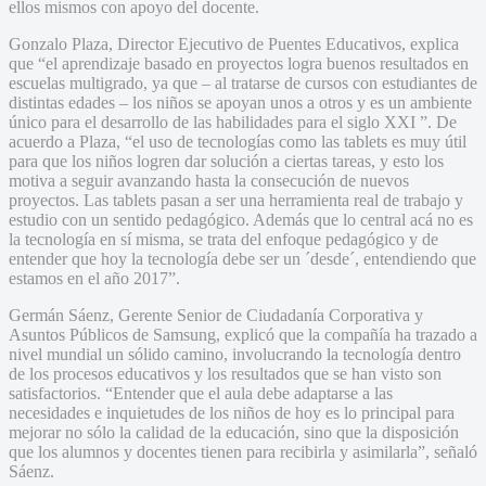
ellos mismos con apoyo del docente.
Gonzalo Plaza, Director Ejecutivo de Puentes Educativos, explica
que “el aprendizaje basado en proyectos logra buenos resultados en
escuelas multigrado, ya que – al tratarse de cursos con estudiantes de
distintas edades – los niños se apoyan unos a otros y es un ambiente
único para el desarrollo de las habilidades para el siglo XXI ”. De
acuerdo a Plaza, “el uso de tecnologías como las tablets es muy útil
para que los niños logren dar solución a ciertas tareas, y esto los
motiva a seguir avanzando hasta la consecución de nuevos
proyectos. Las tablets pasan a ser una herramienta real de trabajo y
estudio con un sentido pedagógico. Además que lo central acá no es
la tecnología en sí misma, se trata del enfoque pedagógico y de
entender que hoy la tecnología debe ser un ´desde´, entendiendo que
estamos en el año 2017”.
Germán Sáenz, Gerente Senior de Ciudadanía Corporativa y
Asuntos Públicos de Samsung, explicó que la compañía ha trazado a
nivel mundial un sólido camino, involucrando la tecnología dentro
de los procesos educativos y los resultados que se han visto son
satisfactorios. “Entender que el aula debe adaptarse a las
necesidades e inquietudes de los niños de hoy es lo principal para
mejorar no sólo la calidad de la educación, sino que la disposición
que los alumnos y docentes tienen para recibirla y asimilarla”, señaló
Sáenz.