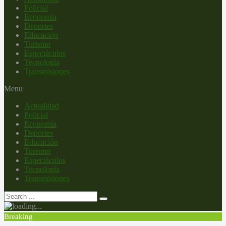
Policial
Economía
Deportes
Educación
Turismo
Espectáculos
Tecnología
Transmisiones
Menu
Actualidad
Policial
Economía
Deportes
Educación
Turismo
Espectáculos
Tecnología
Transmisiones
Breaking