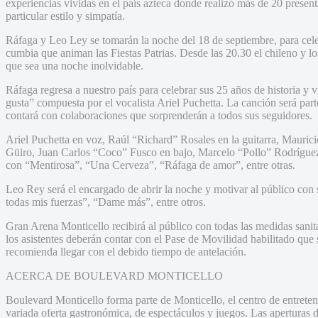
experiencias vividas en el país azteca donde realizó más de 20 presen
particular estilo y simpatía.
Ráfaga y Leo Ley se tomarán la noche del 18 de septiembre, para celeb
cumbia que animan las Fiestas Patrias. Desde las 20.30 el chileno y lo
que sea una noche inolvidable.
Ráfaga regresa a nuestro país para celebrar sus 25 años de historia y
gusta” compuesta por el vocalista Ariel Puchetta. La canción será par
contará con colaboraciones que sorprenderán a todos sus seguidores.
Ariel Puchetta en voz, Raúl “Richard” Rosales en la guitarra, Maurici
Güiro, Juan Carlos “Coco” Fusco en bajo, Marcelo “Pollo” Rodrígue
con “Mentirosa”, “Una Cerveza”, “Ráfaga de amor”, entre otras.
Leo Rey será el encargado de abrir la noche y motivar al público con
todas mis fuerzas”, “Dame más”, entre otros.
Gran Arena Monticello recibirá al público con todas las medidas sanita
los asistentes deberán contar con el Pase de Movilidad habilitado que s
recomienda llegar con el debido tiempo de antelación.
ACERCA DE BOULEVARD MONTICELLO
Boulevard Monticello forma parte de Monticello, el centro de entrete
variada oferta gastronómica, de espectáculos y juegos. Las aperturas