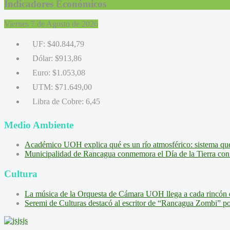
Indicadores Económicos
Viernes 7 de Agosto de 2026
UF:
$40.844,79
Dólar:
$913,86
Euro:
$1.053,08
UTM:
$71.649,00
Libra de Cobre:
6,45
Medio Ambiente
Académico UOH explica qué es un río atmosférico: sistema que l
Municipalidad de Rancagua conmemora el Día de la Tierra con 
Cultura
La música de la Orquesta de Cámara UOH llega a cada rincón 
Seremi de Culturas destacó al escritor de “Rancagua Zombi” por s