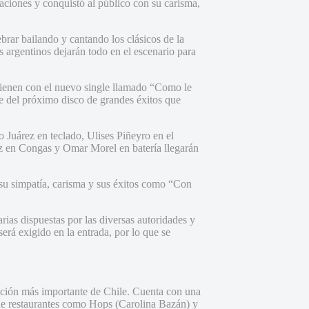
taciones y conquistó al público con su carisma,
rar bailando y cantando los clásicos de la
s argentinos dejarán todo en el escenario para
 vienen con el nuevo single llamado “Como le
te del próximo disco de grandes éxitos que
o Juárez en teclado, Ulises Piñeyro en el
z en Congas y Omar Morel en batería llegarán
 su simpatía, carisma y sus éxitos como “Con
rias dispuestas por las diversas autoridades y
erá exigido en la entrada, por lo que se
nción más importante de Chile. Cuenta con una
 de restaurantes como Hops (Carolina Bazán) y