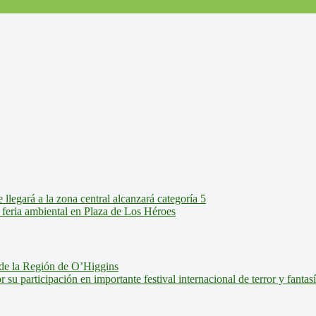
legará a la zona central alcanzará categoría 5
feria ambiental en Plaza de Los Héroes
de la Región de O’Higgins
u participación en importante festival internacional de terror y fantas