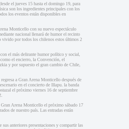
desde el jueves 15 hasta el domingo 19, para
sica son los ingredientes principales con los
odos los eventos están disponibles en
rena Monticello con su nuevo espectáculo
mediante nacional llenará de humor el recinto
 vivido por todos los chilenos estos últimos 2
on el más delirante humor político y social,
s como el encierro, la Convención, el
 Izkia y por supuesto el gran cambio de Chile,
s, regresa a Gran Arena Monticello después de
scenario en el concierto de Illapu. la banda
stazal el próximo viernes 16 de septiembre
2.
 a Gran Arena Monticello el próximo sábado 17
ados de nuestro país. Las entradas están
de sus anteriores presentaciones y compartir las