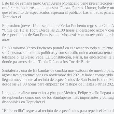
Este fin de semana largo Gran Arena Monticello tiene presentaciones 
celebrar como corresponde nuestras Fiestas Patrias. Humor, baile y mú
que el recinto de espectáculos esperará al público. Las entradas para t
Topticket.cl.
El próximo jueves 15 de septiembre Yerko Puchento regresa a Gran A
“Chile del Tic al Toc”. Desde las 21.00 horas el destacado actor y co
de espectáculos de San Francisco de Mostazal, con un recorrido por lo
años.
En 80 minutos Yerko Puchento pondrá en el escenario todo su talento c
sin Censura, sin colores políticos y son su estilo único abordará tema
teletrabajo, El Pelao Vade, La Constitución, Parisi, las encerronas, la
donde pasamos de los Tic de Piñera a los Toc de Boric.
Santaferia , una de las bandas de cumbia más exitosas de nuestro paí
agotar tres presentaciones en noviembre del 2021 y haber compartido e
llegará nuevamente al recinto de espectáculos de San Francisco de Mo
desde las 21.00 horas para empezar los festejos de Fiestas Patrias 202
Luego de realizar una exitosa gira por México, Felipe Avello llegará
de septiembre como uno de los standaperos más importantes y consagr
disponibles en Topticket.cl
“El Pececillo” regresa al recinto de espectáculos para repetir el éxito 