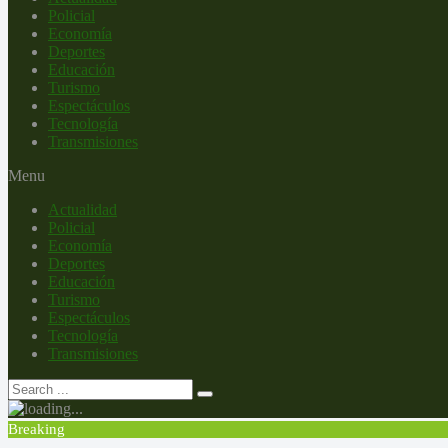
Policial
Economía
Deportes
Educación
Turismo
Espectáculos
Tecnología
Transmisiones
Menu
Actualidad
Policial
Economía
Deportes
Educación
Turismo
Espectáculos
Tecnología
Transmisiones
Breaking