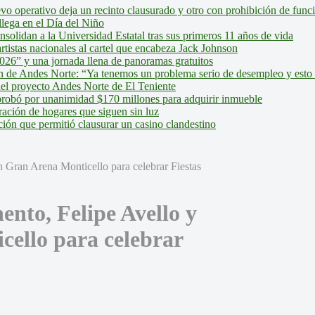
evo operativo deja un recinto clausurado y otro con prohibición de fun
lega en el Día del Niño
olidan a la Universidad Estatal tras sus primeros 11 años de vida
tistas nacionales al cartel que encabeza Jack Johnson
026” y una jornada llena de panoramas gratuitos
ión de Andes Norte: “Ya tenemos un problema serio de desempleo y esto
del proyecto Andes Norte de El Teniente
robó por unanimidad $170 millones para adquirir inmueble
ción de hogares que siguen sin luz
ión que permitió clausurar un casino clandestino
nto, Felipe Avello y
cello para celebrar