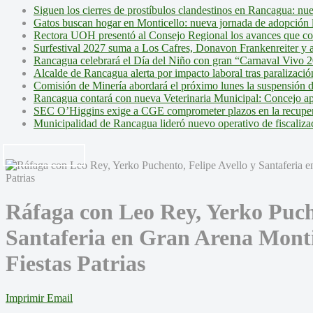
Siguen los cierres de prostíbulos clandestinos en Rancagua: nu
Gatos buscan hogar en Monticello: nueva jornada de adopción l
Rectora UOH presentó al Consejo Regional los avances que cons
Surfestival 2027 suma a Los Cafres, Donavon Frankenreiter y ar
Rancagua celebrará el Día del Niño con gran “Carnaval Vivo 2
Alcalde de Rancagua alerta por impacto laboral tras paralizac
Comisión de Minería abordará el próximo lunes la suspensión 
Rancagua contará con nueva Veterinaria Municipal: Concejo ap
SEC O’Higgins exige a CGE comprometer plazos en la recupera
Municipalidad de Rancagua lideró nuevo operativo de fiscalizac
Ráfaga con Leo Rey, Yerko Puche
Santaferia en Gran Arena Monti
Fiestas Patrias
Imprimir
Email