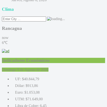
Clima
Rancagua
now
6℃
Indicadores Económicos
Domingo 9 de Agosto de 2026
UF:
$40.844,79
Dólar:
$913,86
Euro:
$1.053,08
UTM:
$71.649,00
Libra de Cobre:
6,45