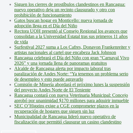
Siguen los cierres de prostíbulos clandestinos en Rancagua:
nuevo operativo deja un recinto clausurado y otro con
prohibición de funcionamiento
Gatos buscan hogar en Monticello: nueva jornada de
adopción llega en el Día del Niño
Rectora UOH presentó al Consejo Regional los avances que
consolidan a la Universidad Estatal tras sus primeros 11 años
de vida
Surfestival 2027 suma a Los Cafres, Donavon Frankenreiter y
artistas nacionales al cartel que encabeza Jack Johnson
Rancagua celebrará el Día del Niño con gran “Carnaval Vivo
2026” y una jornada llena de panoramas gratuitos
Alcalde de Rancagua alerta por impacto laboral tras
paralización de Andes Norte: “Ya tenemos un problema serio
de desempleo y esto puede agravarlo
Comisión de Minería abordará el próximo lunes la suspensión
del proyecto Andes Norte de El Teniente
Rancagua contará con nueva Veterinaria Municipal: Concejo
aprobó por unanimidad $170 millones para adquirir inmueble
SEC O’Higgins exige a CGE comprometer plazos en la
recuperación de hogares que siguen sin luz
Municipalidad de Rancagua lideró nuevo operativo de
fiscalización que permitió clausurar un casino clandestino