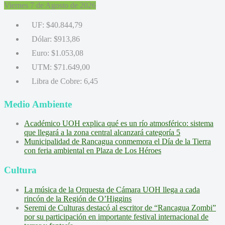
Viernes 7 de Agosto de 2026
UF:
$40.844,79
Dólar:
$913,86
Euro:
$1.053,08
UTM:
$71.649,00
Libra de Cobre:
6,45
Medio Ambiente
Académico UOH explica qué es un río atmosférico: sistema
que llegará a la zona central alcanzará categoría 5
Municipalidad de Rancagua conmemora el Día de la Tierra
con feria ambiental en Plaza de Los Héroes
Cultura
La música de la Orquesta de Cámara UOH llega a cada
rincón de la Región de O’Higgins
Seremi de Culturas destacó al escritor de “Rancagua Zombi”
por su participación en importante festival internacional de