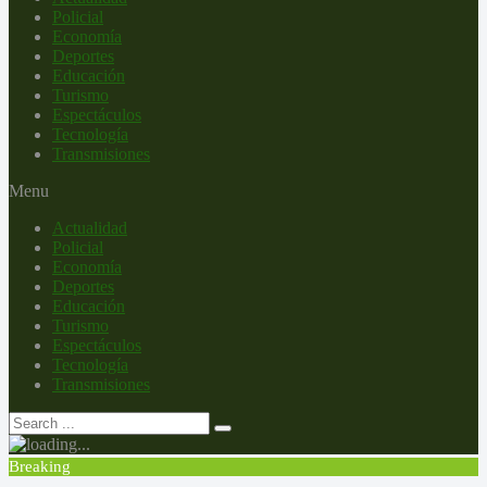
Policial
Economía
Deportes
Educación
Turismo
Espectáculos
Tecnología
Transmisiones
Menu
Actualidad
Policial
Economía
Deportes
Educación
Turismo
Espectáculos
Tecnología
Transmisiones
Breaking