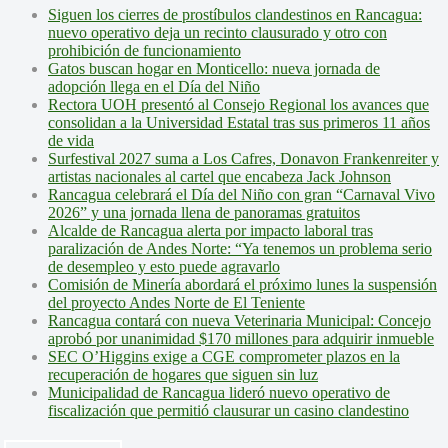
Siguen los cierres de prostíbulos clandestinos en Rancagua:
nuevo operativo deja un recinto clausurado y otro con
prohibición de funcionamiento
Gatos buscan hogar en Monticello: nueva jornada de
adopción llega en el Día del Niño
Rectora UOH presentó al Consejo Regional los avances que
consolidan a la Universidad Estatal tras sus primeros 11 años
de vida
Surfestival 2027 suma a Los Cafres, Donavon Frankenreiter y
artistas nacionales al cartel que encabeza Jack Johnson
Rancagua celebrará el Día del Niño con gran “Carnaval Vivo
2026” y una jornada llena de panoramas gratuitos
Alcalde de Rancagua alerta por impacto laboral tras
paralización de Andes Norte: “Ya tenemos un problema serio
de desempleo y esto puede agravarlo
Comisión de Minería abordará el próximo lunes la suspensión
del proyecto Andes Norte de El Teniente
Rancagua contará con nueva Veterinaria Municipal: Concejo
aprobó por unanimidad $170 millones para adquirir inmueble
SEC O’Higgins exige a CGE comprometer plazos en la
recuperación de hogares que siguen sin luz
Municipalidad de Rancagua lideró nuevo operativo de
fiscalización que permitió clausurar un casino clandestino