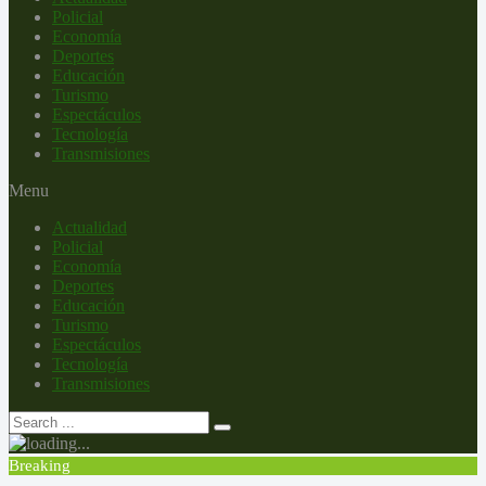
Policial
Economía
Deportes
Educación
Turismo
Espectáculos
Tecnología
Transmisiones
Menu
Actualidad
Policial
Economía
Deportes
Educación
Turismo
Espectáculos
Tecnología
Transmisiones
Breaking