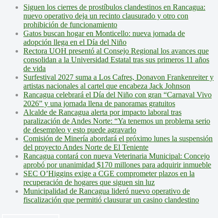
Siguen los cierres de prostíbulos clandestinos en Rancagua:
nuevo operativo deja un recinto clausurado y otro con
prohibición de funcionamiento
Gatos buscan hogar en Monticello: nueva jornada de
adopción llega en el Día del Niño
Rectora UOH presentó al Consejo Regional los avances que
consolidan a la Universidad Estatal tras sus primeros 11 años
de vida
Surfestival 2027 suma a Los Cafres, Donavon Frankenreiter y
artistas nacionales al cartel que encabeza Jack Johnson
Rancagua celebrará el Día del Niño con gran “Carnaval Vivo
2026” y una jornada llena de panoramas gratuitos
Alcalde de Rancagua alerta por impacto laboral tras
paralización de Andes Norte: “Ya tenemos un problema serio
de desempleo y esto puede agravarlo
Comisión de Minería abordará el próximo lunes la suspensión
del proyecto Andes Norte de El Teniente
Rancagua contará con nueva Veterinaria Municipal: Concejo
aprobó por unanimidad $170 millones para adquirir inmueble
SEC O’Higgins exige a CGE comprometer plazos en la
recuperación de hogares que siguen sin luz
Municipalidad de Rancagua lideró nuevo operativo de
fiscalización que permitió clausurar un casino clandestino