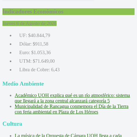
Indicadores Económicos
Jueves 6 de Agosto de 2026
UF:
$40.844,79
Dólar:
$911,58
Euro:
$1.053,36
UTM:
$71.649,00
Libra de Cobre:
6,43
Medio Ambiente
Académico UOH explica qué es un río atmosférico: sistema
que llegará a la zona central alcanzará categoría 5
Municipalidad de Rancagua conmemora el Día de la Tierra
con feria ambiental en Plaza de Los Héroes
Cultura
La música de la Orquesta de Cámara UOH llega a cada