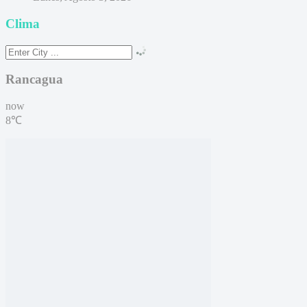
Clima
Rancagua
now
8℃