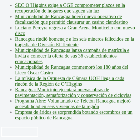
SEC O’Higgins exige a CGE comprometer plazos en la
recuperación de hogares que siguen sin luz
Municipalidad de Rancagua lideró nuevo operativo de
fiscalización que permitió clausurar un casino clandestino
Luciano Pereyra regresa a Gran Arena Monticello con nuevo
disco
Rancagua rindió homenaje a los seis mineros fallecidos en la
tragedia de División El Teniente
Municipalidad de Rancagua lanza campaña de matrícula e
invita a conocer la oferta de sus 36 establecimientos
educacionales
Municipalidad de Rancagua conmemoró los 180 años del
Liceo Óscar Castro
La música de la Orquesta de Cámara UOH llega a cada
rincón de la Región de O’Higgins
Rancagua: Municipio ejecutará nuevas obras de
pavimentación, semaforización y conservación de ciclovías
Programa Abre: Voluntariado de Teletón Rancagua mejoró
accesibilidad en seis viviendas de la región
Empresa de áridos es sorprendida botando escombros en un
espacio público de Rancagua