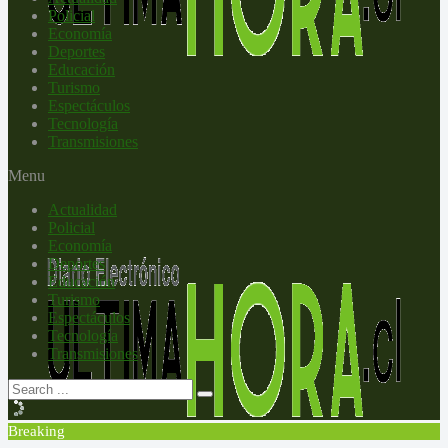
Policial
Economía
Deportes
Educación
Turismo
Espectáculos
Tecnología
Transmisiones
Menu
Actualidad
Policial
Economía
Deportes
Educación
Turismo
Espectáculos
Tecnología
Transmisiones
Breaking