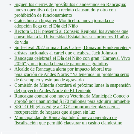
Siguen los cierres de prostíbulos clandestinos en Rancagua:
nuevo operativo deja un recinto clausurado y otro con
prohibición de funcionamiento
Gatos buscan hogar en Monticello: nueva jornada de
adopción llega en el Día del Niño
Rectora UOH presentó al Consejo Regional los avances que
consolidan a la Universidad Estatal tras sus primeros 11 años
de vida
Surfestival 2027 suma a Los Cafres, Donavon Frankenreiter y
artistas nacionales al cartel que encabeza Jack Johnson
Rancagua celebrará el Día del Niño con gran “Carnaval Vivo
2026” y una jornada llena de panoramas gratuitos
Alcalde de Rancagua alerta por impacto laboral tras
paralización de Andes Norte: “Ya tenemos un problema serio
de desempleo y esto puede agravarlo
Comisión de Minería abordará el próximo lunes la suspensión
del proyecto Andes Norte de El Teniente
Rancagua contará con nueva Veterinaria Municipal: Concejo
aprobó por unanimidad $170 millones para adquirir inmueble
SEC O’Higgins exige a CGE comprometer plazos en la
recuperación de hogares que siguen sin luz
Municipalidad de Rancagua lideró nuevo operativo de
fiscalización que permitió clausurar un casino clandestino