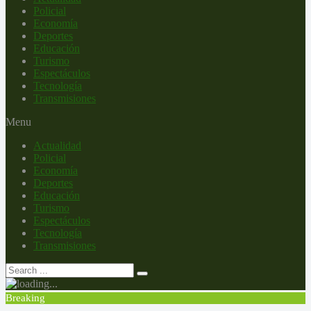
Policial
Economía
Deportes
Educación
Turismo
Espectáculos
Tecnología
Transmisiones
Menu
Actualidad
Policial
Economía
Deportes
Educación
Turismo
Espectáculos
Tecnología
Transmisiones
Breaking