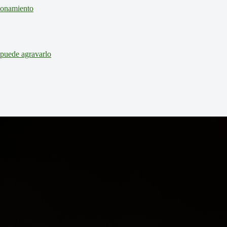
cionamiento
 puede agravarlo