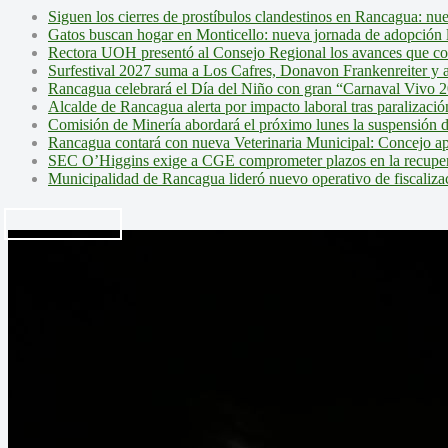
Siguen los cierres de prostíbulos clandestinos en Rancagua: nu
Gatos buscan hogar en Monticello: nueva jornada de adopción l
Rectora UOH presentó al Consejo Regional los avances que cons
Surfestival 2027 suma a Los Cafres, Donavon Frankenreiter y ar
Rancagua celebrará el Día del Niño con gran “Carnaval Vivo 2
Alcalde de Rancagua alerta por impacto laboral tras paralizac
Comisión de Minería abordará el próximo lunes la suspensión 
Rancagua contará con nueva Veterinaria Municipal: Concejo ap
SEC O’Higgins exige a CGE comprometer plazos en la recupera
Municipalidad de Rancagua lideró nuevo operativo de fiscalizac