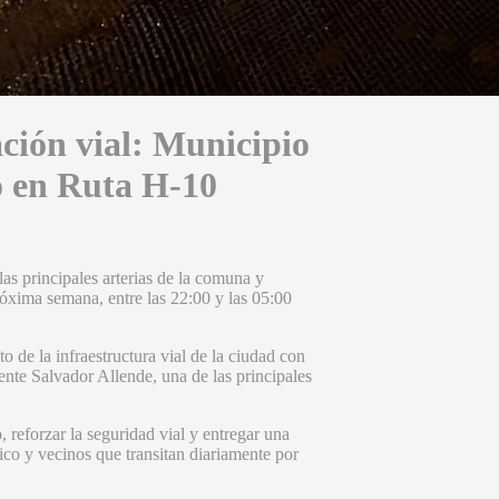
ción vial: Municipio
o en Ruta H-10
as principales arterias de la comuna y
róxima semana, entre las 22:00 y las 05:00
de la infraestructura vial de la ciudad con
nte Salvador Allende, una de las principales
 reforzar la seguridad vial y entregar una
ico y vecinos que transitan diariamente por