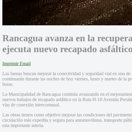
Rancagua avanza en la recupera
ejecuta nuevo recapado asfáltic
Imprimir
Email
Las faenas buscan mejorar la conectividad y seguridad vial en una de l
continuarán durante las noches de hoy viernes, lunes y martes de la p
horas.
La Municipalidad de Rancagua continúa avanzando en el mejoramiento 
nuevos trabajos de recapado asfáltico en la Ruta H-10 Avenida Preside
vías de conexión intercomunal.
Las obras tienen como objetivo mejorar las condiciones del pavimento,
circulación más expedita y segura para automovilistas, transporte públ
esta importante arteria.