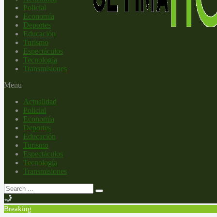
Policial
Economía
Deportes
Educación
Turismo
Espectáculos
Tecnología
Transmisiones
Menu
Actualidad
Policial
Economía
Deportes
Educación
Turismo
Espectáculos
Tecnología
Transmisiones
Breaking