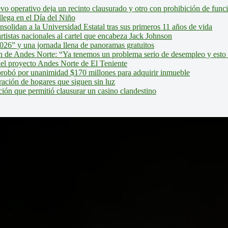
evo operativo deja un recinto clausurado y otro con prohibición de fun
lega en el Día del Niño
olidan a la Universidad Estatal tras sus primeros 11 años de vida
tistas nacionales al cartel que encabeza Jack Johnson
026” y una jornada llena de panoramas gratuitos
ión de Andes Norte: “Ya tenemos un problema serio de desempleo y esto
del proyecto Andes Norte de El Teniente
robó por unanimidad $170 millones para adquirir inmueble
ción de hogares que siguen sin luz
ión que permitió clausurar un casino clandestino