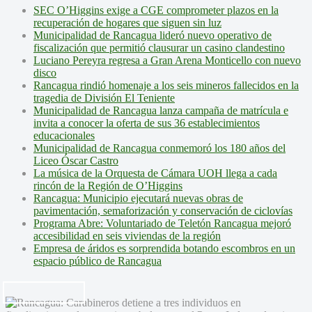
SEC O’Higgins exige a CGE comprometer plazos en la
recuperación de hogares que siguen sin luz
Municipalidad de Rancagua lideró nuevo operativo de
fiscalización que permitió clausurar un casino clandestino
Luciano Pereyra regresa a Gran Arena Monticello con nuevo
disco
Rancagua rindió homenaje a los seis mineros fallecidos en la
tragedia de División El Teniente
Municipalidad de Rancagua lanza campaña de matrícula e
invita a conocer la oferta de sus 36 establecimientos
educacionales
Municipalidad de Rancagua conmemoró los 180 años del
Liceo Óscar Castro
La música de la Orquesta de Cámara UOH llega a cada
rincón de la Región de O’Higgins
Rancagua: Municipio ejecutará nuevas obras de
pavimentación, semaforización y conservación de ciclovías
Programa Abre: Voluntariado de Teletón Rancagua mejoró
accesibilidad en seis viviendas de la región
Empresa de áridos es sorprendida botando escombros en un
espacio público de Rancagua