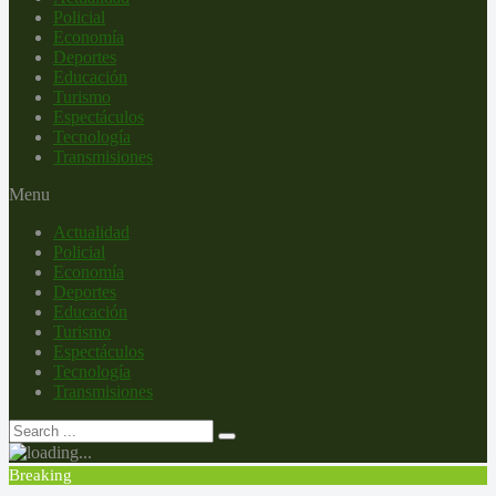
Policial
Economía
Deportes
Educación
Turismo
Espectáculos
Tecnología
Transmisiones
Menu
Actualidad
Policial
Economía
Deportes
Educación
Turismo
Espectáculos
Tecnología
Transmisiones
Breaking