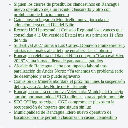
Siguen los cierres de prostíbulos clandestinos en Rancagua:
nuevo operativo deja un recinto clausurado y otro con
prohibición de funcionamiento
Gatos buscan hogar en Monticello: nueva jornada de
adopción llega en el Día del Niño
Rectora UOH presentó al Consejo Regional los avances que
consolidan a la Universidad Estatal tras sus primeros 11 años
de vida
Surfestival 2027 suma a Los Cafres, Donavon Frankenreiter y
artistas nacionales al cartel que encabeza Jack Johnson
Rancagua celebrará el Día del Niño con gran “Carnaval Vivo
2026” y una jornada llena de panoramas gratuitos
Alcalde de Rancagua alerta por impacto laboral tras
paralización de Andes Norte: “Ya tenemos un problema serio
de desempleo y esto puede agravarlo
Comisión de Minería abordará el próximo lunes la suspensión
del proyecto Andes Norte de El Teniente
Rancagua contará con nueva Veterinaria Municipal: Concejo
aprobó por unanimidad $170 millones para adquirir inmueble
SEC O’Higgins exige a CGE comprometer plazos en la
recuperación de hogares que siguen sin luz
Municipalidad de Rancagua lideró nuevo operativo de
fiscalización que permitió clausurar un casino clandestino