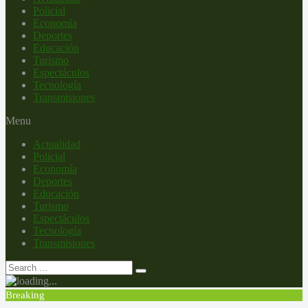
Policial
Economía
Deportes
Educación
Turismo
Espectáculos
Tecnología
Transmisiones
Menu
Actualidad
Policial
Economía
Deportes
Educación
Turismo
Espectáculos
Tecnología
Transmisiones
Breaking