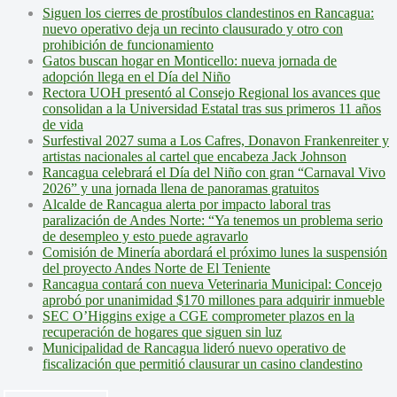
Siguen los cierres de prostíbulos clandestinos en Rancagua:
nuevo operativo deja un recinto clausurado y otro con
prohibición de funcionamiento
Gatos buscan hogar en Monticello: nueva jornada de
adopción llega en el Día del Niño
Rectora UOH presentó al Consejo Regional los avances que
consolidan a la Universidad Estatal tras sus primeros 11 años
de vida
Surfestival 2027 suma a Los Cafres, Donavon Frankenreiter y
artistas nacionales al cartel que encabeza Jack Johnson
Rancagua celebrará el Día del Niño con gran “Carnaval Vivo
2026” y una jornada llena de panoramas gratuitos
Alcalde de Rancagua alerta por impacto laboral tras
paralización de Andes Norte: “Ya tenemos un problema serio
de desempleo y esto puede agravarlo
Comisión de Minería abordará el próximo lunes la suspensión
del proyecto Andes Norte de El Teniente
Rancagua contará con nueva Veterinaria Municipal: Concejo
aprobó por unanimidad $170 millones para adquirir inmueble
SEC O’Higgins exige a CGE comprometer plazos en la
recuperación de hogares que siguen sin luz
Municipalidad de Rancagua lideró nuevo operativo de
fiscalización que permitió clausurar un casino clandestino