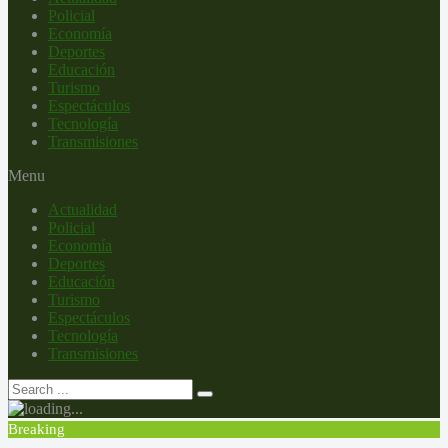
Policial
Economía
Deportes
Educación
Turismo
Espectáculos
Tecnología
Transmisiones
Menu
Actualidad
Policial
Economía
Deportes
Educación
Turismo
Espectáculos
Tecnología
Transmisiones
Breaking