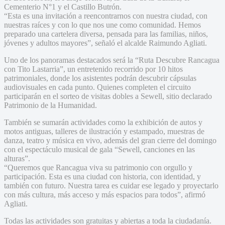
Cementerio N°1 y el Castillo Butrón.
“Esta es una invitación a reencontrarnos con nuestra ciudad, con
nuestras raíces y con lo que nos une como comunidad. Hemos
preparado una cartelera diversa, pensada para las familias, niños,
jóvenes y adultos mayores”, señaló el alcalde Raimundo Agliati.
Uno de los panoramas destacados será la “Ruta Descubre Rancagua
con Tito Lastarria”, un entretenido recorrido por 10 hitos
patrimoniales, donde los asistentes podrán descubrir cápsulas
audiovisuales en cada punto. Quienes completen el circuito
participarán en el sorteo de visitas dobles a Sewell, sitio declarado
Patrimonio de la Humanidad.
También se sumarán actividades como la exhibición de autos y
motos antiguas, talleres de ilustración y estampado, muestras de
danza, teatro y música en vivo, además del gran cierre del domingo
con el espectáculo musical de gala “Sewell, canciones en las
alturas”.
“Queremos que Rancagua viva su patrimonio con orgullo y
participación. Esta es una ciudad con historia, con identidad, y
también con futuro. Nuestra tarea es cuidar ese legado y proyectarlo
con más cultura, más acceso y más espacios para todos”, afirmó
Agliati.
Todas las actividades son gratuitas y abiertas a toda la ciudadanía.