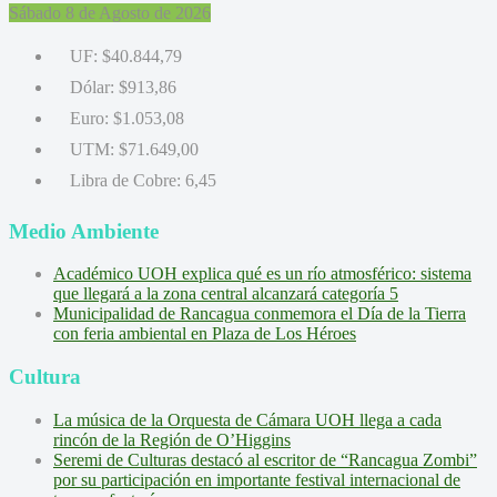
Sábado 8 de Agosto de 2026
UF:
$40.844,79
Dólar:
$913,86
Euro:
$1.053,08
UTM:
$71.649,00
Libra de Cobre:
6,45
Medio Ambiente
Académico UOH explica qué es un río atmosférico: sistema
que llegará a la zona central alcanzará categoría 5
Municipalidad de Rancagua conmemora el Día de la Tierra
con feria ambiental en Plaza de Los Héroes
Cultura
La música de la Orquesta de Cámara UOH llega a cada
rincón de la Región de O’Higgins
Seremi de Culturas destacó al escritor de “Rancagua Zombi”
por su participación en importante festival internacional de