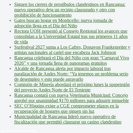
Siguen los cierres de prostíbulos clandestinos en Rancagua:
nuevo operativo deja un recinto clausurado y otro con
prohibición de funcionamiento
Gatos buscan hogar en Monticello: nueva jornada de
adopción llega en el Día del Niño
Rectora UOH presentó al Consejo Regional los avances que
consolidan a la Universidad Estatal tras sus primeros 11 años
de vida
Surfestival 2027 suma a Los Cafres, Donavon Frankenreiter y
artistas nacionales al cartel que encabeza Jack Johnson
Rancagua celebrará el Día del Niño con gran “Carnaval Vivo
2026” y una jornada llena de panoramas gratuitos
Alcalde de Rancagua alerta por impacto laboral tras
paralización de Andes Norte: “Ya tenemos un problema serio
de desempleo y esto puede agravarlo
Comisión de Minería abordará el próximo lunes la suspensión
del proyecto Andes Norte de El Teniente
Rancagua contará con nueva Veterinaria Municipal: Concejo
aprobó por unanimidad $170 millones para adquirir inmueble
SEC O’Higgins exige a CGE comprometer plazos en la
recuperación de hogares que siguen sin luz
Municipalidad de Rancagua lideró nuevo operativo de
fiscalización que permitió clausurar un casino clandestino