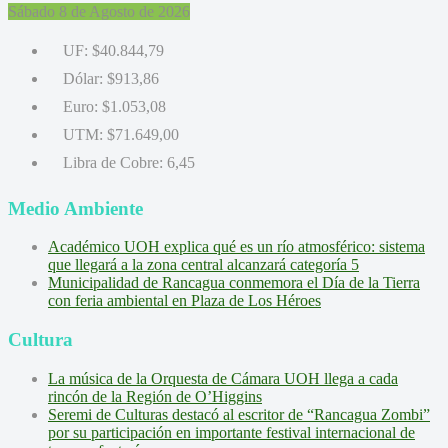
Sábado 8 de Agosto de 2026
UF:
$40.844,79
Dólar:
$913,86
Euro:
$1.053,08
UTM:
$71.649,00
Libra de Cobre:
6,45
Medio Ambiente
Académico UOH explica qué es un río atmosférico: sistema
que llegará a la zona central alcanzará categoría 5
Municipalidad de Rancagua conmemora el Día de la Tierra
con feria ambiental en Plaza de Los Héroes
Cultura
La música de la Orquesta de Cámara UOH llega a cada
rincón de la Región de O’Higgins
Seremi de Culturas destacó al escritor de “Rancagua Zombi”
por su participación en importante festival internacional de