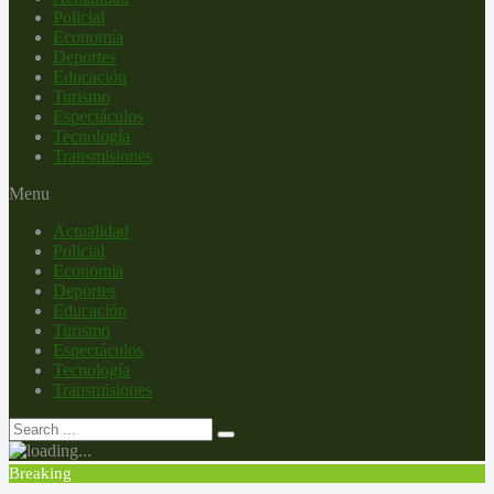
Policial
Economía
Deportes
Educación
Turismo
Espectáculos
Tecnología
Transmisiones
Menu
Actualidad
Policial
Economía
Deportes
Educación
Turismo
Espectáculos
Tecnología
Transmisiones
Breaking