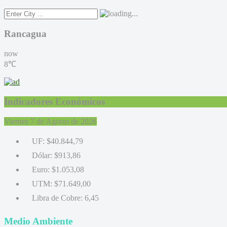
Rancagua
now
8℃
Indicadores Económicos
Viernes 7 de Agosto de 2026
UF:
$40.844,79
Dólar:
$913,86
Euro:
$1.053,08
UTM:
$71.649,00
Libra de Cobre:
6,45
Medio Ambiente