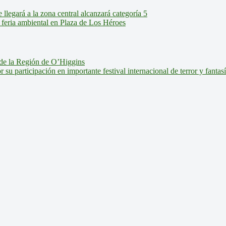
legará a la zona central alcanzará categoría 5
feria ambiental en Plaza de Los Héroes
de la Región de O’Higgins
u participación en importante festival internacional de terror y fantas