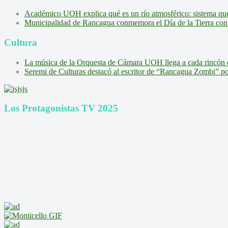
Académico UOH explica qué es un río atmosférico: sistema que l
Municipalidad de Rancagua conmemora el Día de la Tierra con 
Cultura
La música de la Orquesta de Cámara UOH llega a cada rincón 
Seremi de Culturas destacó al escritor de “Rancagua Zombi” por s
Los Protagonistas TV 2025