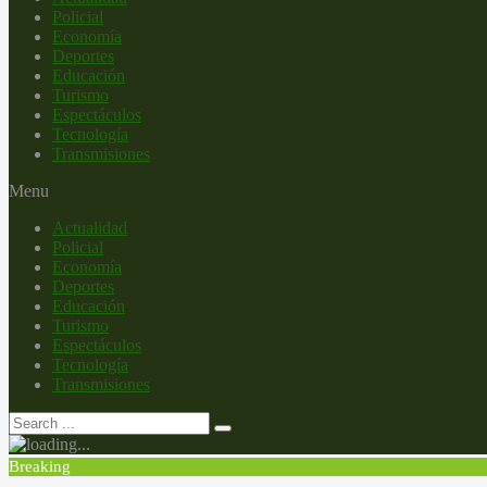
Policial
Economía
Deportes
Educación
Turismo
Espectáculos
Tecnología
Transmisiones
Menu
Actualidad
Policial
Economía
Deportes
Educación
Turismo
Espectáculos
Tecnología
Transmisiones
Breaking