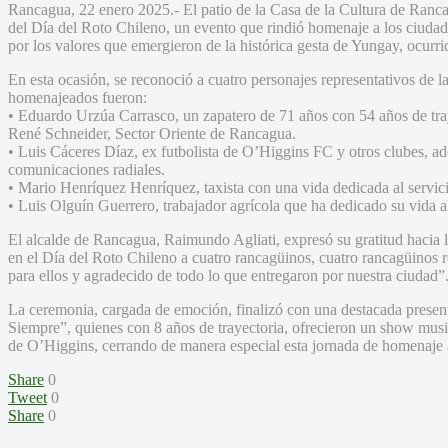
Rancagua, 22 enero 2025.- El patio de la Casa de la Cultura de Ranca
del Día del Roto Chileno, un evento que rindió homenaje a los ciuda
por los valores que emergieron de la histórica gesta de Yungay, ocurr
En esta ocasión, se reconoció a cuatro personajes representativos de 
homenajeados fueron:
• Eduardo Urzúa Carrasco, un zapatero de 71 años con 54 años de traye
René Schneider, Sector Oriente de Rancagua.
• Luis Cáceres Díaz, ex futbolista de O’Higgins FC y otros clubes, ad
comunicaciones radiales.
• Mario Henríquez Henríquez, taxista con una vida dedicada al servic
• Luis Olguín Guerrero, trabajador agrícola que ha dedicado su vida al
El alcalde de Rancagua, Raimundo Agliati, expresó su gratitud haci
en el Día del Roto Chileno a cuatro rancagüinos, cuatro rancagüinos r
para ellos y agradecido de todo lo que entregaron por nuestra ciudad”
La ceremonia, cargada de emoción, finalizó con una destacada presen
Siempre”, quienes con 8 años de trayectoria, ofrecieron un show music
de O’Higgins, cerrando de manera especial esta jornada de homenaje a 
Share
0
Tweet
0
Share
0