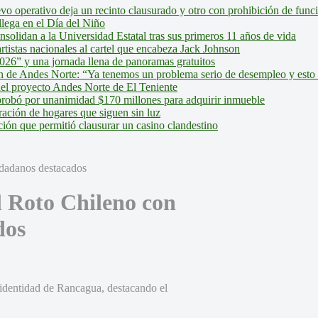
evo operativo deja un recinto clausurado y otro con prohibición de fun
lega en el Día del Niño
olidan a la Universidad Estatal tras sus primeros 11 años de vida
tistas nacionales al cartel que encabeza Jack Johnson
026” y una jornada llena de panoramas gratuitos
ión de Andes Norte: “Ya tenemos un problema serio de desempleo y esto
del proyecto Andes Norte de El Teniente
robó por unanimidad $170 millones para adquirir inmueble
ción de hogares que siguen sin luz
ión que permitió clausurar un casino clandestino
 Roto Chileno con
dos
a identidad de Rancagua, destacando el