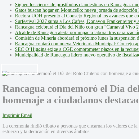
Siguen los cierres de prostíbulos clandestinos en Rancagua: nu
Gatos buscan hogar en Monticello: nueva jornada de adopción l
Rectora UOH presentó al Consejo Regional los avances que cons
Surfestival 2027 suma a Los Cafres, Donavon Frankenreiter y ar
Rancagua celebrará el Día del Niño con gran “Carnaval Vivo 2
Alcalde de Rancagua alerta por impacto laboral tras paralizac
Comisión de Minería abordará el próximo lunes la suspensión 
Rancagua contará con nueva Veterinaria Municipal: Concejo ap
SEC O’Higgins exige a CGE comprometer plazos en la recupera
Municipalidad de Rancagua lideró nuevo operativo de fiscalizac
Rancagua conmemoró el Día del
homenaje a ciudadanos destaca
Imprimir
Email
La ceremonia rindió tributo a personas que encarnan los valores de l
esfuerzo y la dedicación en diversos ámbitos.