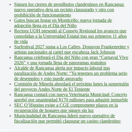
Siguen los cierres de prostíbulos clandestinos en Rancagua:
nuevo operativo deja un recinto clausurado y otro con
prohibición de funcionamiento
Gatos buscan hogar en Monticello: nueva jornada de
adopción llega en el Día del Niño
Rectora UOH presentó al Consejo Regional los avances que
consolidan a la Universidad Estatal tras sus primeros 11 años
de vida
Surfestival 2027 suma a Los Cafres, Donavon Frankenreiter y
artistas nacionales al cartel que encabeza Jack Johnson
Rancagua celebrará el Día del Niño con gran “Carnaval Vivo
2026” y una jornada llena de panoramas gratuitos
Alcalde de Rancagua alerta por impacto laboral tras
paralización de Andes Norte: “Ya tenemos un problema serio
de desempleo y esto puede agravarlo
Comisión de Minería abordará el próximo lunes la suspensión
del proyecto Andes Norte de El Teniente
Rancagua contará con nueva Veterinaria Municipal: Concejo
aprobó por unanimidad $170 millones para adquirir inmueble
SEC O’Higgins exige a CGE comprometer plazos en la
recuperación de hogares que siguen sin luz
Municipalidad de Rancagua lideró nuevo operativo de
fiscalización que permitió clausurar un casino clandestino