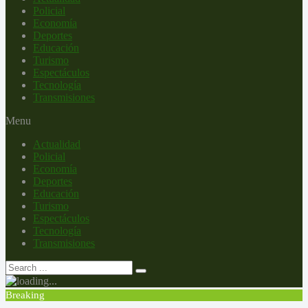
Policial
Economía
Deportes
Educación
Turismo
Espectáculos
Tecnología
Transmisiones
Menu
Actualidad
Policial
Economía
Deportes
Educación
Turismo
Espectáculos
Tecnología
Transmisiones
Breaking