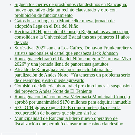
Siguen los cierres de prostíbulos clandestinos en Rancagua:
nuevo operativo deja un recinto clausurado y otro con
prohibición de funcionamiento
Gatos buscan hogar en Monticello: nueva jornada de
adopción llega en el Día del Niño
Rectora UOH presentó al Consejo Regional los avances que
consolidan a la Universidad Estatal tras sus primeros 11 años
de vida
Surfestival 2027 suma a Los Cafres, Donavon Frankenreiter y
artistas nacionales al cartel que encabeza Jack Johnson
Rancagua celebrará el Día del Niño con gran “Carnaval Vivo
2026” y una jornada llena de panoramas gratuitos
Alcalde de Rancagua alerta por impacto laboral tras
paralización de Andes Norte: “Ya tenemos un problema serio
de desempleo y esto puede agravarlo
Comisión de Minería abordará el próximo lunes la suspensión
del proyecto Andes Norte de El Teniente
Rancagua contará con nueva Veterinaria Municipal: Concejo
aprobó por unanimidad $170 millones para adquirir inmueble
SEC O’Higgins exige a CGE comprometer plazos en la
recuperación de hogares que siguen sin luz
Municipalidad de Rancagua lideró nuevo operativo de
fiscalización que permitió clausurar un casino clandestino