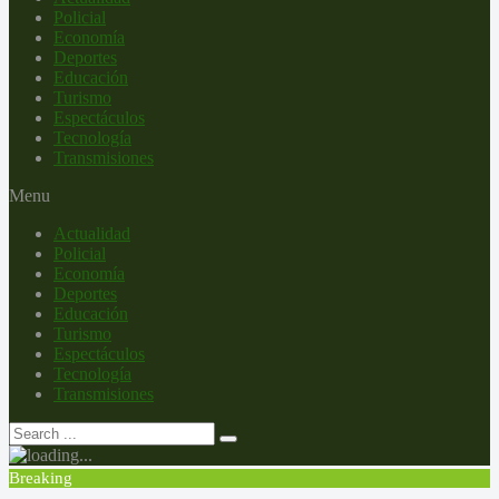
Policial
Economía
Deportes
Educación
Turismo
Espectáculos
Tecnología
Transmisiones
Menu
Actualidad
Policial
Economía
Deportes
Educación
Turismo
Espectáculos
Tecnología
Transmisiones
Breaking