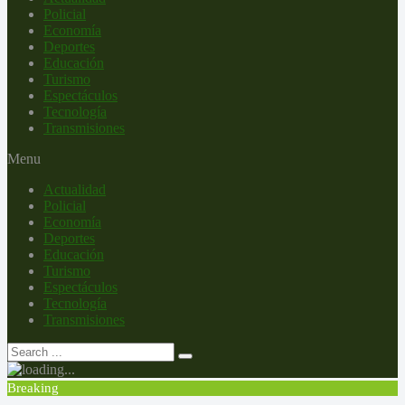
Policial
Economía
Deportes
Educación
Turismo
Espectáculos
Tecnología
Transmisiones
Menu
Actualidad
Policial
Economía
Deportes
Educación
Turismo
Espectáculos
Tecnología
Transmisiones
Breaking