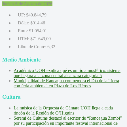
Jueves 6 de Agosto de 2026
UF:
$40.844,79
Dólar:
$914,46
Euro:
$1.054,01
UTM:
$71.649,00
Libra de Cobre:
6,32
Medio Ambiente
Académico UOH explica qué es un río atmosférico: sistema
que llegará a la zona central alcanzará categoría 5
Municipalidad de Rancagua conmemora el Día de la Tierra
con feria ambiental en Plaza de Los Héroes
Cultura
La música de la Orquesta de Cámara UOH llega a cada
rincón de la Región de O’Higgins
Seremi de Culturas destacó al escritor de “Rancagua Zombi”
por su participación en importante festival internacional de