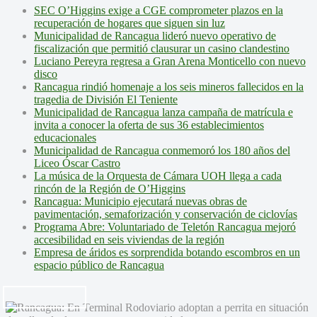
SEC O’Higgins exige a CGE comprometer plazos en la
recuperación de hogares que siguen sin luz
Municipalidad de Rancagua lideró nuevo operativo de
fiscalización que permitió clausurar un casino clandestino
Luciano Pereyra regresa a Gran Arena Monticello con nuevo
disco
Rancagua rindió homenaje a los seis mineros fallecidos en la
tragedia de División El Teniente
Municipalidad de Rancagua lanza campaña de matrícula e
invita a conocer la oferta de sus 36 establecimientos
educacionales
Municipalidad de Rancagua conmemoró los 180 años del
Liceo Óscar Castro
La música de la Orquesta de Cámara UOH llega a cada
rincón de la Región de O’Higgins
Rancagua: Municipio ejecutará nuevas obras de
pavimentación, semaforización y conservación de ciclovías
Programa Abre: Voluntariado de Teletón Rancagua mejoró
accesibilidad en seis viviendas de la región
Empresa de áridos es sorprendida botando escombros en un
espacio público de Rancagua