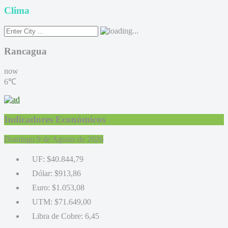
Clima
Rancagua
now
6℃
Indicadores Económicos
Domingo 9 de Agosto de 2026
UF:
$40.844,79
Dólar:
$913,86
Euro:
$1.053,08
UTM:
$71.649,00
Libra de Cobre:
6,45