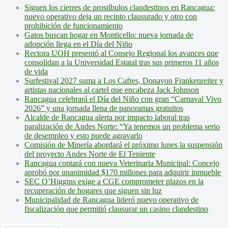
Siguen los cierres de prostíbulos clandestinos en Rancagua:
nuevo operativo deja un recinto clausurado y otro con
prohibición de funcionamiento
Gatos buscan hogar en Monticello: nueva jornada de
adopción llega en el Día del Niño
Rectora UOH presentó al Consejo Regional los avances que
consolidan a la Universidad Estatal tras sus primeros 11 años
de vida
Surfestival 2027 suma a Los Cafres, Donavon Frankenreiter y
artistas nacionales al cartel que encabeza Jack Johnson
Rancagua celebrará el Día del Niño con gran “Carnaval Vivo
2026” y una jornada llena de panoramas gratuitos
Alcalde de Rancagua alerta por impacto laboral tras
paralización de Andes Norte: “Ya tenemos un problema serio
de desempleo y esto puede agravarlo
Comisión de Minería abordará el próximo lunes la suspensión
del proyecto Andes Norte de El Teniente
Rancagua contará con nueva Veterinaria Municipal: Concejo
aprobó por unanimidad $170 millones para adquirir inmueble
SEC O’Higgins exige a CGE comprometer plazos en la
recuperación de hogares que siguen sin luz
Municipalidad de Rancagua lideró nuevo operativo de
fiscalización que permitió clausurar un casino clandestino