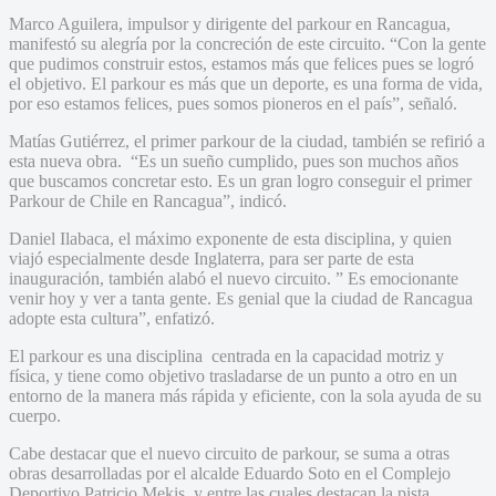
Marco Aguilera, impulsor y dirigente del parkour en Rancagua,
manifestó su alegría por la concreción de este circuito. “Con la gente
que pudimos construir estos, estamos más que felices pues se logró
el objetivo. El parkour es más que un deporte, es una forma de vida,
por eso estamos felices, pues somos pioneros en el país”, señaló.
Matías Gutiérrez, el primer parkour de la ciudad, también se refirió a
esta nueva obra. “Es un sueño cumplido, pues son muchos años
que buscamos concretar esto. Es un gran logro conseguir el primer
Parkour de Chile en Rancagua”, indicó.
Daniel Ilabaca, el máximo exponente de esta disciplina, y quien
viajó especialmente desde Inglaterra, para ser parte de esta
inauguración, también alabó el nuevo circuito. ” Es emocionante
venir hoy y ver a tanta gente. Es genial que la ciudad de Rancagua
adopte esta cultura”, enfatizó.
El parkour es una disciplina centrada en la capacidad motriz y
física, y tiene como objetivo trasladarse de un punto a otro en un
entorno de la manera más rápida y eficiente, con la sola ayuda de su
cuerpo.
Cabe destacar que el nuevo circuito de parkour, se suma a otras
obras desarrolladas por el alcalde Eduardo Soto en el Complejo
Deportivo Patricio Mekis, y entre las cuales destacan la pista