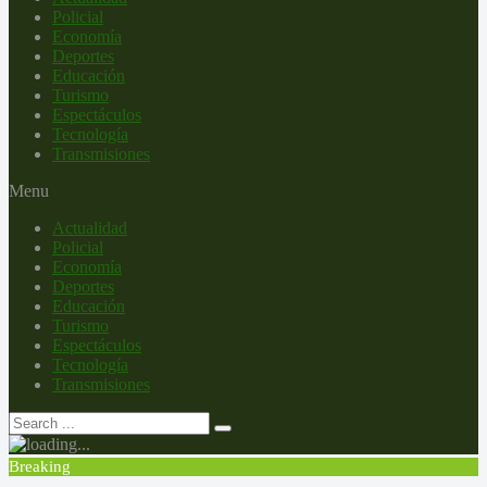
Policial
Economía
Deportes
Educación
Turismo
Espectáculos
Tecnología
Transmisiones
Menu
Actualidad
Policial
Economía
Deportes
Educación
Turismo
Espectáculos
Tecnología
Transmisiones
Breaking