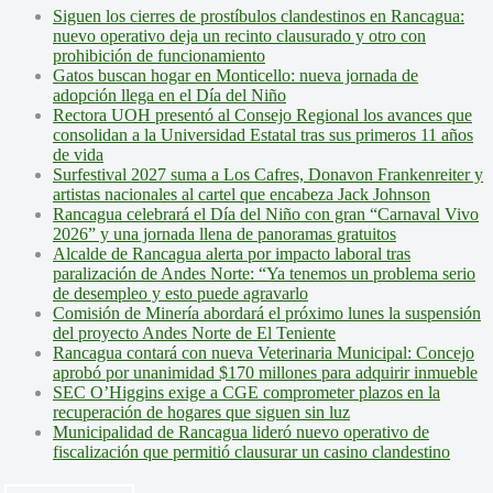
Siguen los cierres de prostíbulos clandestinos en Rancagua:
nuevo operativo deja un recinto clausurado y otro con
prohibición de funcionamiento
Gatos buscan hogar en Monticello: nueva jornada de
adopción llega en el Día del Niño
Rectora UOH presentó al Consejo Regional los avances que
consolidan a la Universidad Estatal tras sus primeros 11 años
de vida
Surfestival 2027 suma a Los Cafres, Donavon Frankenreiter y
artistas nacionales al cartel que encabeza Jack Johnson
Rancagua celebrará el Día del Niño con gran “Carnaval Vivo
2026” y una jornada llena de panoramas gratuitos
Alcalde de Rancagua alerta por impacto laboral tras
paralización de Andes Norte: “Ya tenemos un problema serio
de desempleo y esto puede agravarlo
Comisión de Minería abordará el próximo lunes la suspensión
del proyecto Andes Norte de El Teniente
Rancagua contará con nueva Veterinaria Municipal: Concejo
aprobó por unanimidad $170 millones para adquirir inmueble
SEC O’Higgins exige a CGE comprometer plazos en la
recuperación de hogares que siguen sin luz
Municipalidad de Rancagua lideró nuevo operativo de
fiscalización que permitió clausurar un casino clandestino