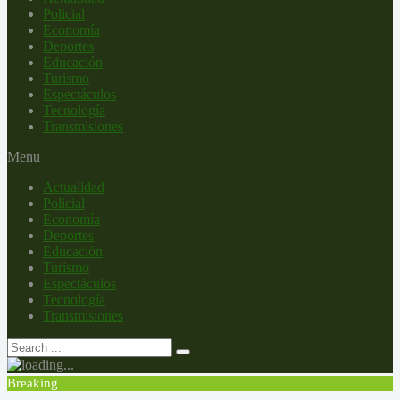
Policial
Economía
Deportes
Educación
Turismo
Espectáculos
Tecnología
Transmisiones
Menu
Actualidad
Policial
Economía
Deportes
Educación
Turismo
Espectáculos
Tecnología
Transmisiones
Breaking