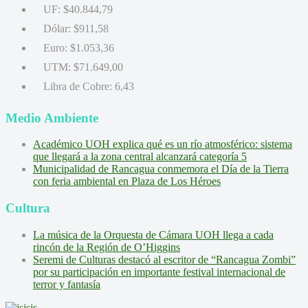
UF:
$40.844,79
Dólar:
$911,58
Euro:
$1.053,36
UTM:
$71.649,00
Libra de Cobre:
6,43
Medio Ambiente
Académico UOH explica qué es un río atmosférico: sistema
que llegará a la zona central alcanzará categoría 5
Municipalidad de Rancagua conmemora el Día de la Tierra
con feria ambiental en Plaza de Los Héroes
Cultura
La música de la Orquesta de Cámara UOH llega a cada
rincón de la Región de O’Higgins
Seremi de Culturas destacó al escritor de “Rancagua Zombi”
por su participación en importante festival internacional de
terror y fantasía