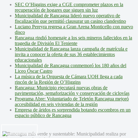
SEC O’Higgins exige a CGE comprometer plazos en la
recuperación de hogares que siguen sin luz
Municipalidad de Rancagua lideró nuevo operativo de
fiscalización que permitió clausurar un casino clandestino
Luciano Pereyra regresa a Gran Arena Monticello con nuevo
disco
Rancagua rindió homenaje a los seis mineros fallecidos en la
tragedia de División El Teniente
Municipalidad de Rancagua lanza campaña de matrícula e
invita a conocer la oferta de sus 36 establecimientos
educacionales
Municipalidad de Rancagua conmemoró los 180 años del
Liceo Óscar Castro
La música de la Orquesta de Cámara UOH llega a cada
rincón de la Región de O’Higgins
Rancagua: Municipio ejecutará nuevas obras de
pavimentación, semaforización y conservación de ciclovías
Programa Abre: Voluntariado de Teletón Rancagua mejoró
accesibilidad en seis viviendas de la región
Empresa de áridos es sorprendida botando escombros en un
espacio público de Rancagua