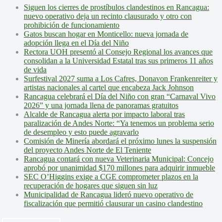
Siguen los cierres de prostíbulos clandestinos en Rancagua:
nuevo operativo deja un recinto clausurado y otro con
prohibición de funcionamiento
Gatos buscan hogar en Monticello: nueva jornada de
adopción llega en el Día del Niño
Rectora UOH presentó al Consejo Regional los avances que
consolidan a la Universidad Estatal tras sus primeros 11 años
de vida
Surfestival 2027 suma a Los Cafres, Donavon Frankenreiter y
artistas nacionales al cartel que encabeza Jack Johnson
Rancagua celebrará el Día del Niño con gran “Carnaval Vivo
2026” y una jornada llena de panoramas gratuitos
Alcalde de Rancagua alerta por impacto laboral tras
paralización de Andes Norte: “Ya tenemos un problema serio
de desempleo y esto puede agravarlo
Comisión de Minería abordará el próximo lunes la suspensión
del proyecto Andes Norte de El Teniente
Rancagua contará con nueva Veterinaria Municipal: Concejo
aprobó por unanimidad $170 millones para adquirir inmueble
SEC O’Higgins exige a CGE comprometer plazos en la
recuperación de hogares que siguen sin luz
Municipalidad de Rancagua lideró nuevo operativo de
fiscalización que permitió clausurar un casino clandestino