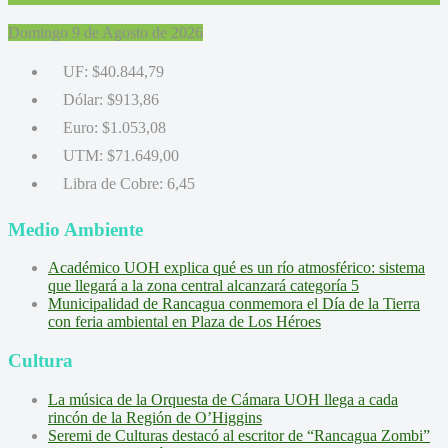
Domingo 9 de Agosto de 2026
UF:
$40.844,79
Dólar:
$913,86
Euro:
$1.053,08
UTM:
$71.649,00
Libra de Cobre:
6,45
Medio Ambiente
Académico UOH explica qué es un río atmosférico: sistema
que llegará a la zona central alcanzará categoría 5
Municipalidad de Rancagua conmemora el Día de la Tierra
con feria ambiental en Plaza de Los Héroes
Cultura
La música de la Orquesta de Cámara UOH llega a cada
rincón de la Región de O’Higgins
Seremi de Culturas destacó al escritor de “Rancagua Zombi”