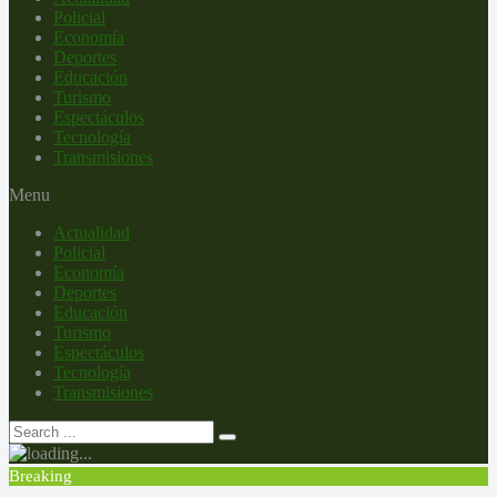
Policial
Economía
Deportes
Educación
Turismo
Espectáculos
Tecnología
Transmisiones
Menu
Actualidad
Policial
Economía
Deportes
Educación
Turismo
Espectáculos
Tecnología
Transmisiones
Breaking