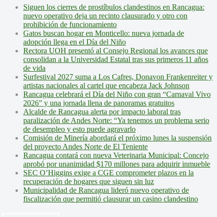
Siguen los cierres de prostíbulos clandestinos en Rancagua:
nuevo operativo deja un recinto clausurado y otro con
prohibición de funcionamiento
Gatos buscan hogar en Monticello: nueva jornada de
adopción llega en el Día del Niño
Rectora UOH presentó al Consejo Regional los avances que
consolidan a la Universidad Estatal tras sus primeros 11 años
de vida
Surfestival 2027 suma a Los Cafres, Donavon Frankenreiter y
artistas nacionales al cartel que encabeza Jack Johnson
Rancagua celebrará el Día del Niño con gran “Carnaval Vivo
2026” y una jornada llena de panoramas gratuitos
Alcalde de Rancagua alerta por impacto laboral tras
paralización de Andes Norte: “Ya tenemos un problema serio
de desempleo y esto puede agravarlo
Comisión de Minería abordará el próximo lunes la suspensión
del proyecto Andes Norte de El Teniente
Rancagua contará con nueva Veterinaria Municipal: Concejo
aprobó por unanimidad $170 millones para adquirir inmueble
SEC O’Higgins exige a CGE comprometer plazos en la
recuperación de hogares que siguen sin luz
Municipalidad de Rancagua lideró nuevo operativo de
fiscalización que permitió clausurar un casino clandestino