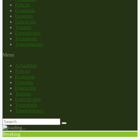
Policial
Economía
Deportes
Educación
Turismo
Espectáculos
Tecnología
Transmisiones
Menu
Actualidad
Policial
Economía
Deportes
Educación
Turismo
Espectáculos
Tecnología
Transmisiones
Breaking