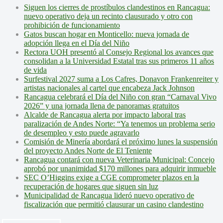
Siguen los cierres de prostíbulos clandestinos en Rancagua:
nuevo operativo deja un recinto clausurado y otro con
prohibición de funcionamiento
Gatos buscan hogar en Monticello: nueva jornada de
adopción llega en el Día del Niño
Rectora UOH presentó al Consejo Regional los avances que
consolidan a la Universidad Estatal tras sus primeros 11 años
de vida
Surfestival 2027 suma a Los Cafres, Donavon Frankenreiter y
artistas nacionales al cartel que encabeza Jack Johnson
Rancagua celebrará el Día del Niño con gran “Carnaval Vivo
2026” y una jornada llena de panoramas gratuitos
Alcalde de Rancagua alerta por impacto laboral tras
paralización de Andes Norte: “Ya tenemos un problema serio
de desempleo y esto puede agravarlo
Comisión de Minería abordará el próximo lunes la suspensión
del proyecto Andes Norte de El Teniente
Rancagua contará con nueva Veterinaria Municipal: Concejo
aprobó por unanimidad $170 millones para adquirir inmueble
SEC O’Higgins exige a CGE comprometer plazos en la
recuperación de hogares que siguen sin luz
Municipalidad de Rancagua lideró nuevo operativo de
fiscalización que permitió clausurar un casino clandestino