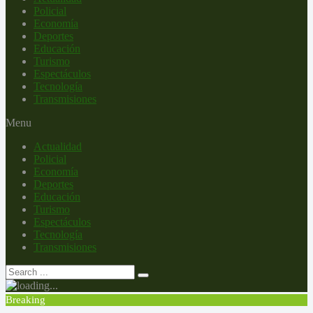
Policial
Economía
Deportes
Educación
Turismo
Espectáculos
Tecnología
Transmisiones
Menu
Actualidad
Policial
Economía
Deportes
Educación
Turismo
Espectáculos
Tecnología
Transmisiones
Breaking