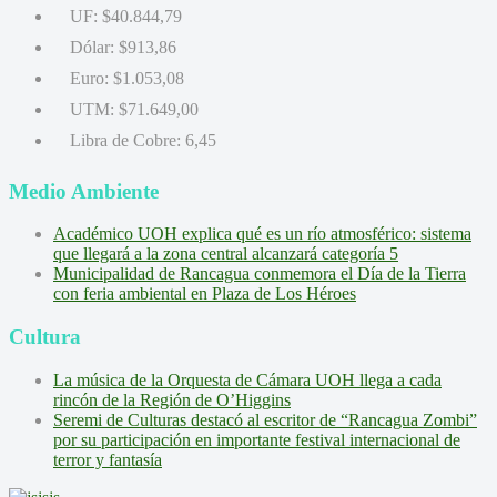
UF:
$40.844,79
Dólar:
$913,86
Euro:
$1.053,08
UTM:
$71.649,00
Libra de Cobre:
6,45
Medio Ambiente
Académico UOH explica qué es un río atmosférico: sistema
que llegará a la zona central alcanzará categoría 5
Municipalidad de Rancagua conmemora el Día de la Tierra
con feria ambiental en Plaza de Los Héroes
Cultura
La música de la Orquesta de Cámara UOH llega a cada
rincón de la Región de O’Higgins
Seremi de Culturas destacó al escritor de “Rancagua Zombi”
por su participación en importante festival internacional de
terror y fantasía