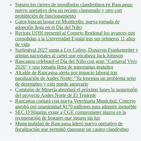
Siguen los cierres de prostíbulos clandestinos en Rancagua:
nuevo operativo deja un recinto clausurado y otro con
prohibición de funcionamiento
Gatos buscan hogar en Monticello: nueva jornada de
adopción llega en el Día del Niño
Rectora UOH presentó al Consejo Regional los avances que
consolidan a la Universidad Estatal tras sus primeros 11 años
de vida
Surfestival 2027 suma a Los Cafres, Donavon Frankenreiter y
artistas nacionales al cartel que encabeza Jack Johnson
Rancagua celebrará el Día del Niño con gran “Carnaval Vivo
2026” y una jornada llena de panoramas gratuitos
Alcalde de Rancagua alerta por impacto laboral tras
paralización de Andes Norte: “Ya tenemos un problema serio
de desempleo y esto puede agravarlo
Comisión de Minería abordará el próximo lunes la suspensión
del proyecto Andes Norte de El Teniente
Rancagua contará con nueva Veterinaria Municipal: Concejo
aprobó por unanimidad $170 millones para adquirir inmueble
SEC O’Higgins exige a CGE comprometer plazos en la
recuperación de hogares que siguen sin luz
Municipalidad de Rancagua lideró nuevo operativo de
fiscalización que permitió clausurar un casino clandestino