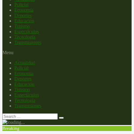
Policial
Economía
Deportes
Educación
Turismo
Espectáculos
Tecnología
Transmisiones
Menu
Actualidad
Policial
Economía
Deportes
Educación
Turismo
Espectáculos
Tecnología
Transmisiones
Breaking