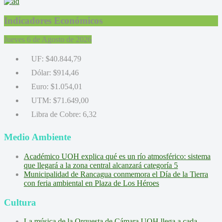
Indicadores Económicos
Jueves 6 de Agosto de 2026
UF:
$40.844,79
Dólar:
$914,46
Euro:
$1.054,01
UTM:
$71.649,00
Libra de Cobre:
6,32
Medio Ambiente
Académico UOH explica qué es un río atmosférico: sistema
que llegará a la zona central alcanzará categoría 5
Municipalidad de Rancagua conmemora el Día de la Tierra
con feria ambiental en Plaza de Los Héroes
Cultura
La música de la Orquesta de Cámara UOH llega a cada