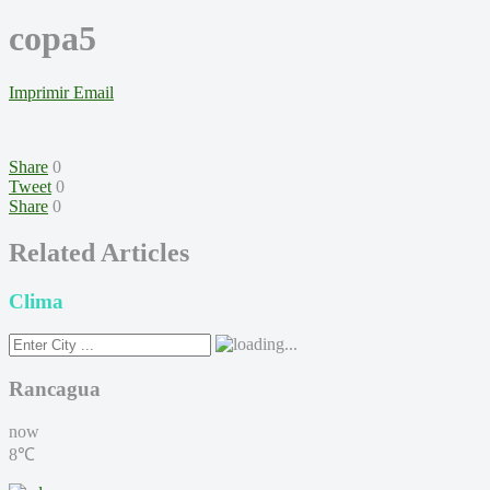
copa5
Imprimir
Email
Share
0
Tweet
0
Share
0
Related Articles
Clima
Rancagua
now
8℃