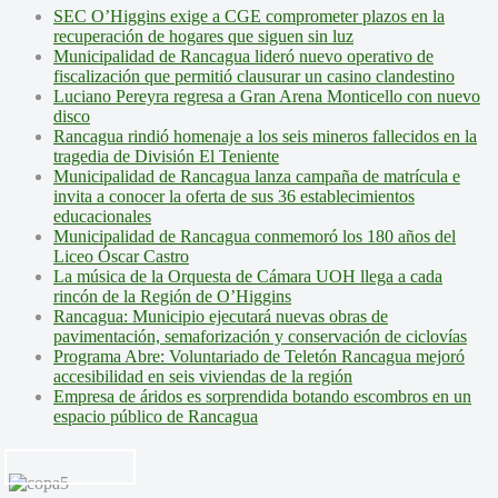
SEC O’Higgins exige a CGE comprometer plazos en la
recuperación de hogares que siguen sin luz
Municipalidad de Rancagua lideró nuevo operativo de
fiscalización que permitió clausurar un casino clandestino
Luciano Pereyra regresa a Gran Arena Monticello con nuevo
disco
Rancagua rindió homenaje a los seis mineros fallecidos en la
tragedia de División El Teniente
Municipalidad de Rancagua lanza campaña de matrícula e
invita a conocer la oferta de sus 36 establecimientos
educacionales
Municipalidad de Rancagua conmemoró los 180 años del
Liceo Óscar Castro
La música de la Orquesta de Cámara UOH llega a cada
rincón de la Región de O’Higgins
Rancagua: Municipio ejecutará nuevas obras de
pavimentación, semaforización y conservación de ciclovías
Programa Abre: Voluntariado de Teletón Rancagua mejoró
accesibilidad en seis viviendas de la región
Empresa de áridos es sorprendida botando escombros en un
espacio público de Rancagua