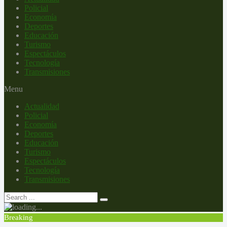
Policial
Economía
Deportes
Educación
Turismo
Espectáculos
Tecnología
Transmisiones
Menu
Actualidad
Policial
Economía
Deportes
Educación
Turismo
Espectáculos
Tecnología
Transmisiones
Breaking