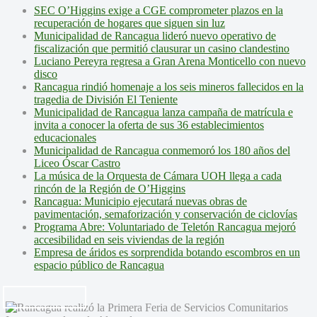
SEC O’Higgins exige a CGE comprometer plazos en la
recuperación de hogares que siguen sin luz
Municipalidad de Rancagua lideró nuevo operativo de
fiscalización que permitió clausurar un casino clandestino
Luciano Pereyra regresa a Gran Arena Monticello con nuevo
disco
Rancagua rindió homenaje a los seis mineros fallecidos en la
tragedia de División El Teniente
Municipalidad de Rancagua lanza campaña de matrícula e
invita a conocer la oferta de sus 36 establecimientos
educacionales
Municipalidad de Rancagua conmemoró los 180 años del
Liceo Óscar Castro
La música de la Orquesta de Cámara UOH llega a cada
rincón de la Región de O’Higgins
Rancagua: Municipio ejecutará nuevas obras de
pavimentación, semaforización y conservación de ciclovías
Programa Abre: Voluntariado de Teletón Rancagua mejoró
accesibilidad en seis viviendas de la región
Empresa de áridos es sorprendida botando escombros en un
espacio público de Rancagua