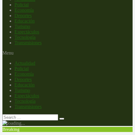
Policial
Economía
Deportes
Educación
Turismo
Espectáculos
Tecnología
Transmisiones
Menu
Actualidad
Policial
Economía
Deportes
Educación
Turismo
Espectáculos
Tecnología
Transmisiones
Breaking