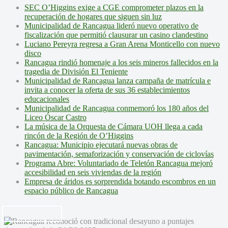
SEC O’Higgins exige a CGE comprometer plazos en la
recuperación de hogares que siguen sin luz
Municipalidad de Rancagua lideró nuevo operativo de
fiscalización que permitió clausurar un casino clandestino
Luciano Pereyra regresa a Gran Arena Monticello con nuevo
disco
Rancagua rindió homenaje a los seis mineros fallecidos en la
tragedia de División El Teniente
Municipalidad de Rancagua lanza campaña de matrícula e
invita a conocer la oferta de sus 36 establecimientos
educacionales
Municipalidad de Rancagua conmemoró los 180 años del
Liceo Óscar Castro
La música de la Orquesta de Cámara UOH llega a cada
rincón de la Región de O’Higgins
Rancagua: Municipio ejecutará nuevas obras de
pavimentación, semaforización y conservación de ciclovías
Programa Abre: Voluntariado de Teletón Rancagua mejoró
accesibilidad en seis viviendas de la región
Empresa de áridos es sorprendida botando escombros en un
espacio público de Rancagua