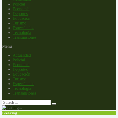
Policial
Economía
Deportes
Educación
Turismo
Espectáculos
Tecnología
Transmisiones
Menu
Actualidad
Policial
Economía
Deportes
Educación
Turismo
Espectáculos
Tecnología
Transmisiones
Breaking