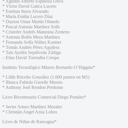
* Agustín Alberto Espinoza Oliva
* Víctor David Gatica Lucero
* Esteban Iturra Alvarado
* María Emilia Lucero Díaz
* Dayton Omar Martin Olmedo
* Pascal Antonia Martínez Solís
* Cristofer Andrés Maturana Zenteno
* Antonia Belén Meza Martínez
* Fernanda Sofía Núñez Kastner
* Tomás Andrés Pérez Aguilera
* Taís Ayelén Sepúlveda Zúñiga
– Elias David Torrealba Crespo
Instituto Tecnológico Minero Bernardo O’Higgins*
* Llilth Briceño González (1.000 puntos en M1)
* Blanca Fabiola Gisselle Mussio
* Anthony José Rendon Perdomo
Liceo Bicentenario Comercial Diego Portales*
* Javier Arturo Martínez Morales
* Christián Angel Azúa Lobos
Liceo de Niñas de Rancagua*