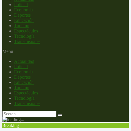
Policial
Economía
Deportes
Educación
Turismo
Espectáculos
Tecnología
Transmisiones
Menu
Actualidad
Policial
Economía
Deportes
Educación
Turismo
Espectáculos
Tecnología
Transmisiones
Breaking