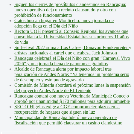
Siguen los cierres de prostíbulos clandestinos en Rancagua:
nuevo operativo deja un recinto clausurado y otro con
prohibición de funcionamiento
Gatos buscan hogar en Monticello: nueva jornada de
adopción llega en el Día del Niño
Rectora UOH presentó al Consejo Regional los avances que
consolidan a la Universidad Estatal tras sus primeros 11 años
de vida
Surfestival 2027 suma a Los Cafres, Donavon Frankenreiter y
artistas nacionales al cartel que encabeza Jack Johnson
Rancagua celebrará el Día del Niño con gran “Carnaval Vivo
2026” y una jornada llena de panoramas gratuitos
Alcalde de Rancagua alerta por impacto laboral tras
paralización de Andes Norte: “Ya tenemos un problema serio
de desempleo y esto puede agravarlo
Comisión de Minería abordará el próximo lunes la suspensión
del proyecto Andes Norte de El Teniente
Rancagua contará con nueva Veterinaria Municipal: Concejo
aprobó por unanimidad $170 millones para adquirir inmueble
SEC O’Higgins exige a CGE comprometer plazos en la
recuperación de hogares que siguen sin luz
Municipalidad de Rancagua lideró nuevo operativo de
fiscalización que permitió clausurar un casino clandestino