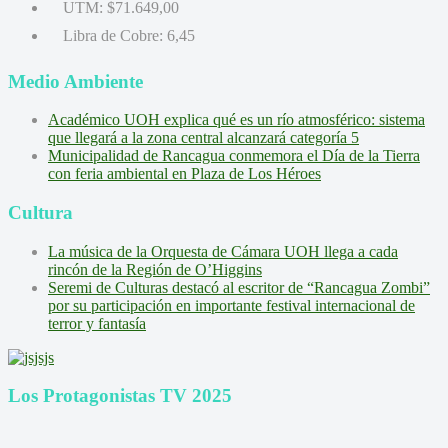
UTM:
$71.649,00
Libra de Cobre:
6,45
Medio Ambiente
Académico UOH explica qué es un río atmosférico: sistema
que llegará a la zona central alcanzará categoría 5
Municipalidad de Rancagua conmemora el Día de la Tierra
con feria ambiental en Plaza de Los Héroes
Cultura
La música de la Orquesta de Cámara UOH llega a cada
rincón de la Región de O’Higgins
Seremi de Culturas destacó al escritor de “Rancagua Zombi”
por su participación en importante festival internacional de
terror y fantasía
Los Protagonistas TV 2025