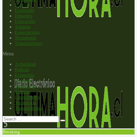
Policial
Economía
Deportes
Educación
Turismo
Espectáculos
Tecnología
Transmisiones
Menu
Actualidad
Policial
Economía
Deportes
Educación
Turismo
Espectáculos
Tecnología
Transmisiones
Breaking