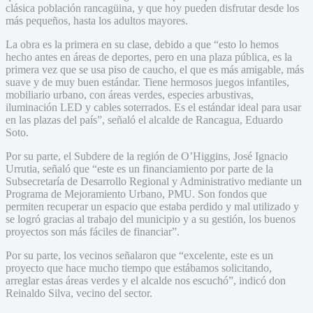
clásica población rancagüina, y que hoy pueden disfrutar desde los
más pequeños, hasta los adultos mayores.
La obra es la primera en su clase, debido a que “esto lo hemos
hecho antes en áreas de deportes, pero en una plaza pública, es la
primera vez que se usa piso de caucho, el que es más amigable, más
suave y de muy buen estándar. Tiene hermosos juegos infantiles,
mobiliario urbano, con áreas verdes, especies arbustivas,
iluminación LED y cables soterrados. Es el estándar ideal para usar
en las plazas del país”, señaló el alcalde de Rancagua, Eduardo
Soto.
Por su parte, el Subdere de la región de O’Higgins, José Ignacio
Urrutia, señaló que “este es un financiamiento por parte de la
Subsecretaría de Desarrollo Regional y Administrativo mediante un
Programa de Mejoramiento Urbano, PMU. Son fondos que
permiten recuperar un espacio que estaba perdido y mal utilizado y
se logró gracias al trabajo del municipio y a su gestión, los buenos
proyectos son más fáciles de financiar”.
Por su parte, los vecinos señalaron que “excelente, este es un
proyecto que hace mucho tiempo que estábamos solicitando,
arreglar estas áreas verdes y el alcalde nos escuchó”, indicó don
Reinaldo Silva, vecino del sector.