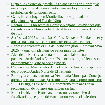
Siguen los cierres de prostíbulos clandestinos en Rancagua:
nuevo operativo deja un recinto clausurado y otro con
prohibición de funcionamiento
Gatos buscan hogar en Monticello: nueva jornada de
adopción llega en el Día del Niño
Rectora UOH presentó al Consejo Regional los avances que
consolidan a la Universidad Estatal tras sus primeros 11 años
de vida
Surfestival 2027 suma a Los Cafres, Donavon Frankenreiter y
artistas nacionales al cartel que encabeza Jack Johnson
Rancagua celebrará el Día del Niño con gran “Carnaval Vivo
2026” y una jornada llena de panoramas gratuitos
Alcalde de Rancagua alerta por impacto laboral tras
paralización de Andes Norte: “Ya tenemos un problema serio
de desempleo y esto puede agravarlo
Comisión de Minería abordará el próximo lunes la suspensión
del proyecto Andes Norte de El Teniente
Rancagua contará con nueva Veterinaria Municipal: Concejo
aprobó por unanimidad $170 millones para adquirir inmueble
SEC O’Higgins exige a CGE comprometer plazos en la
recuperación de hogares que siguen sin luz
Municipalidad de Rancagua lideró nuevo operativo de
fiscalización que permitió clausurar un casino clandestino