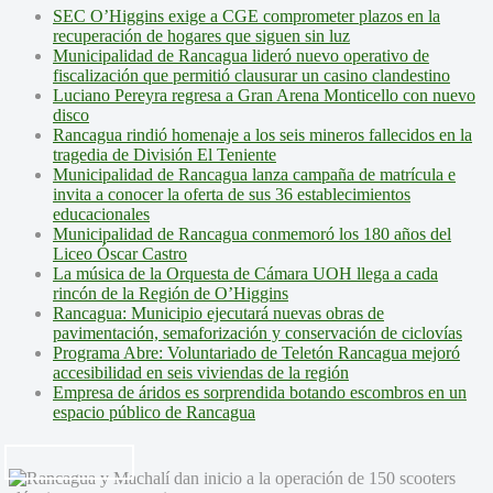
SEC O’Higgins exige a CGE comprometer plazos en la
recuperación de hogares que siguen sin luz
Municipalidad de Rancagua lideró nuevo operativo de
fiscalización que permitió clausurar un casino clandestino
Luciano Pereyra regresa a Gran Arena Monticello con nuevo
disco
Rancagua rindió homenaje a los seis mineros fallecidos en la
tragedia de División El Teniente
Municipalidad de Rancagua lanza campaña de matrícula e
invita a conocer la oferta de sus 36 establecimientos
educacionales
Municipalidad de Rancagua conmemoró los 180 años del
Liceo Óscar Castro
La música de la Orquesta de Cámara UOH llega a cada
rincón de la Región de O’Higgins
Rancagua: Municipio ejecutará nuevas obras de
pavimentación, semaforización y conservación de ciclovías
Programa Abre: Voluntariado de Teletón Rancagua mejoró
accesibilidad en seis viviendas de la región
Empresa de áridos es sorprendida botando escombros en un
espacio público de Rancagua