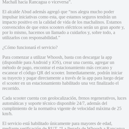
Machalí hacia Rancagua o viceversa”.
El alcalde Abud además agregó que “nos alegra mucho poder
impulsar iniciativas como esta, que estamos seguros tendrán un
impacto positivo en la calidad de vida de los machalinos. Estamos
convencidos de que estos scooters eléctricos serán un gran aporte y,
por lo mismo, hacemos un llamado a cuidarlos y, sobre todo, a
utilizarlos con responsabilidad.”
¿Cómo funcionará el servicio?
Para comenzar a utilizar Whoosh, basta con descargar la app
(disponible para Android y iOS), crear una cuenta, agregar un
método de pago, encontrar el estacionamiento más cercano y
escanear el código QR del scooter. Inmediatamente, podrán iniciar
su trayecto y pagar directamente a través de la app para luego dejar
el scooter en un estacionamiento habilitado una vez finalizado el
recorrido.
Cada scooter cuenta con geolocalización, frenos regenerativos, luces
automáticas y soporte técnico disponible 24/7, además del
cumplimiento de la normativa vigente de velocidad máxima de 25
km/h.
El servicio está habilitado únicamente para mayores de edad,
mediante verificación de RUT. “La llegada de Whoosh a Rancagua