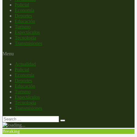
Policial
Economía
Deportes
Educación
Turismo
Espectáculos
Tecnología
Transmisiones
Menu
Actualidad
Policial
Economía
Deportes
Educación
Turismo
Espectáculos
Tecnología
Transmisiones
Breaking