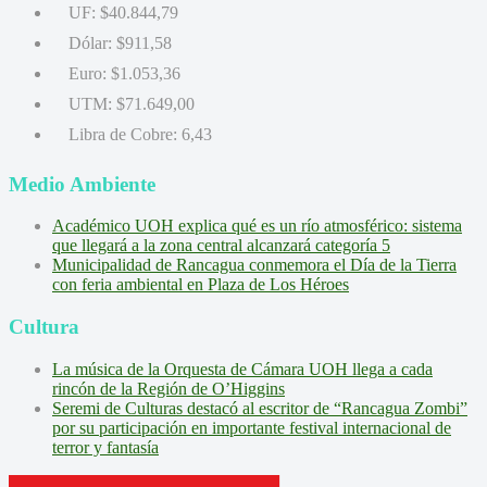
UF:
$40.844,79
Dólar:
$911,58
Euro:
$1.053,36
UTM:
$71.649,00
Libra de Cobre:
6,43
Medio Ambiente
Académico UOH explica qué es un río atmosférico: sistema
que llegará a la zona central alcanzará categoría 5
Municipalidad de Rancagua conmemora el Día de la Tierra
con feria ambiental en Plaza de Los Héroes
Cultura
La música de la Orquesta de Cámara UOH llega a cada
rincón de la Región de O’Higgins
Seremi de Culturas destacó al escritor de “Rancagua Zombi”
por su participación en importante festival internacional de
terror y fantasía