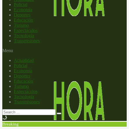
Policial
Economía
Deportes
Educación
Turismo
Espectáculos
Tecnología
Transmisiones
Menu
Actualidad
Policial
Economía
Deportes
Educación
Turismo
Espectáculos
Tecnología
Transmisiones
Breaking