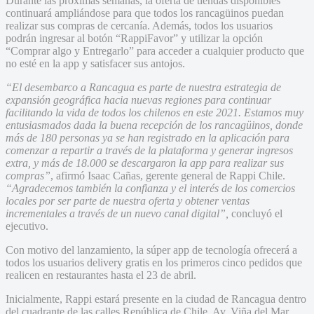
Durante las próximas semanas, la oferta de tiendas disponibles
continuará ampliándose para que todos los rancagüinos puedan
realizar sus compras de cercanía. Además, todos los usuarios
podrán ingresar al botón “RappiFavor” y utilizar la opción
“Comprar algo y Entregarlo” para acceder a cualquier producto que
no esté en la app y satisfacer sus antojos.
“El desembarco a Rancagua es parte de nuestra estrategia de
expansión geográfica hacia nuevas regiones para continuar
facilitando la vida de todos los chilenos en este 2021. Estamos muy
entusiasmados dada la buena recepción de los rancagüinos, donde
más de 180 personas ya se han registrado en la aplicación para
comenzar a repartir a través de la plataforma y generar ingresos
extra, y más de 18.000 se descargaron la app para realizar sus
compras”
, afirmó Isaac Cañas, gerente general de Rappi Chile.
“Agradecemos también la confianza y el interés de los comercios
locales por ser parte de nuestra oferta y obtener ventas
incrementales a través de un nuevo canal digital”,
concluyó el
ejecutivo.
Con motivo del lanzamiento, la súper app de tecnología ofrecerá a
todos los usuarios delivery gratis en los primeros cinco pedidos que
realicen en restaurantes hasta el 23 de abril.
Inicialmente, Rappi estará presente en la ciudad de Rancagua dentro
del cuadrante de las calles República de Chile, Av. Viña del Mar,