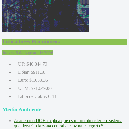
Indicadores Económicos
Jueves 6 de Agosto de 2026
UF:
$40.844,79
Dólar:
$911,58
Euro:
$1.053,36
UTM:
$71.649,00
Libra de Cobre:
6,43
Medio Ambiente
Académico UOH explica qué es un río atmosférico: sistema
que llegará a la zona central alcanzará categoría 5