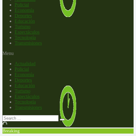
Policial
Economía
Deportes
Educación
Turismo
Espectáculos
Tecnología
Transmisiones
Menu
Actualidad
Policial
Economía
Deportes
Educación
Turismo
Espectáculos
Tecnología
Transmisiones
Breaking