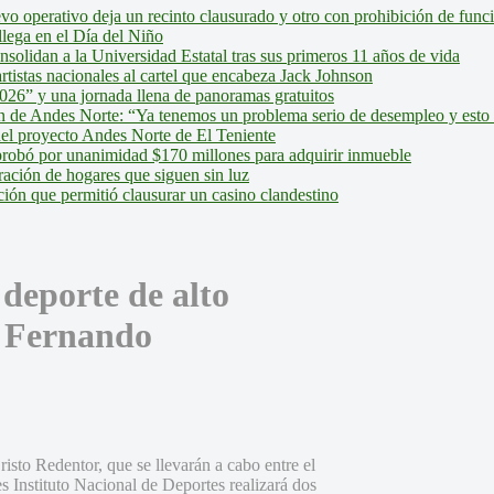
evo operativo deja un recinto clausurado y otro con prohibición de fun
lega en el Día del Niño
olidan a la Universidad Estatal tras sus primeros 11 años de vida
tistas nacionales al cartel que encabeza Jack Johnson
026” y una jornada llena de panoramas gratuitos
ión de Andes Norte: “Ya tenemos un problema serio de desempleo y esto
del proyecto Andes Norte de El Teniente
robó por unanimidad $170 millones para adquirir inmueble
ción de hogares que siguen sin luz
ión que permitió clausurar un casino clandestino
 deporte de alto
n Fernando
sto Redentor, que se llevarán a cabo entre el
s Instituto Nacional de Deportes realizará dos