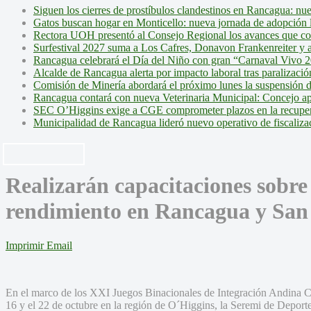
Siguen los cierres de prostíbulos clandestinos en Rancagua: nu
Gatos buscan hogar en Monticello: nueva jornada de adopción l
Rectora UOH presentó al Consejo Regional los avances que cons
Surfestival 2027 suma a Los Cafres, Donavon Frankenreiter y ar
Rancagua celebrará el Día del Niño con gran “Carnaval Vivo 2
Alcalde de Rancagua alerta por impacto laboral tras paralizac
Comisión de Minería abordará el próximo lunes la suspensión 
Rancagua contará con nueva Veterinaria Municipal: Concejo ap
SEC O’Higgins exige a CGE comprometer plazos en la recupera
Municipalidad de Rancagua lideró nuevo operativo de fiscalizac
Realizarán capacitaciones sobre
rendimiento en Rancagua y Sa
Imprimir
Email
En el marco de los XXI Juegos Binacionales de Integración Andina Cri
16 y el 22 de octubre en la región de O´Higgins, la Seremi de Deporte