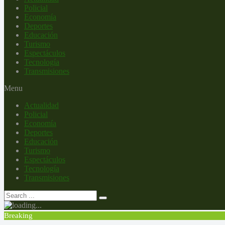
Policial
Economía
Deportes
Educación
Turismo
Espectáculos
Tecnología
Transmisiones
Menu
Actualidad
Policial
Economía
Deportes
Educación
Turismo
Espectáculos
Tecnología
Transmisiones
Breaking