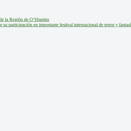
de la Región de O’Higgins
u participación en importante festival internacional de terror y fantas