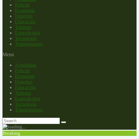
Policial
Economía
Deportes
Educación
Turismo
Espectáculos
Tecnología
Transmisiones
Menu
Actualidad
Policial
Economía
Deportes
Educación
Turismo
Espectáculos
Tecnología
Transmisiones
Breaking