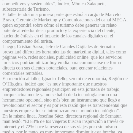
competitivos y sustentables”, indicó, Mónica Zalaquett,
subsecretaria de Turismo.
El taller tendrá una primera parte que estará a cargo de Marcelo
Bravo, Gerente de Marketing y Comunicaciones del canal MEGA,
quien expondrá sobre cómo el turismo debe generar un relato
potente alrededor de su producto y la experiencia del cliente,
haciendo énfasis en el impacto de los canales digitales en el
comportamiento del turista.
Luego, Cristian Sasso, Jefe de Canales Digitales de Sernatur
presentará diferentes herramientas de marketing digital, tales como
páginas web, redes sociales, publicidad online, que los servicios
turísticos podrían utilizar hoy en día para comunicarse de forma
directa con sus clientes potenciales, para generar relaciones
comerciales rentables.
En mención al taller, Ignacio Tello, seremi de economía, Región de
O’Higgins, indicó que “es muy importante que nuestros
emprendedores regionales participen en esta jornada de trabajo,
porque actualmente ya no se habla de la tecnología como una
herramienta opcional, sino más bien un instrumento que llegó a
revolucionar el sector y es por esta razón que es transcendental que
nuestros empresarios se introduzcan en el mundo tecnológico”.
En la misma línea, Josefina Sáez, directora regional de Sernatur,
manifestó: “El 83% de los viajeros buscan inspiración a través de
internet y el 72% hace la reserva de sus viajes por este mismo
medio, por lo tanto, es muy importante disminuir esta brecha, ya