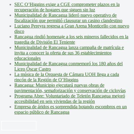
SEC O’Higgins exige a CGE comprometer plazos en la
recuperación de hogares que siguen sin luz
Municipalidad de Rancagua lideró nuevo operativo de
fiscalización que permitió clausurar un casino clandestino
Luciano Pereyra regresa a Gran Arena Monticello con nuevo
disco
Rancagua rindió homenaje a los seis mineros fallecidos en la
tragedia de División El Teniente
Municipalidad de Rancagua lanza campaña de matrícula e
invita a conocer la oferta de sus 36 establecimientos
educacionales
Municipalidad de Rancagua conmemoró los 180 años del
Liceo Óscar Castro
La música de la Orquesta de Cámara UOH llega a cada
rincón de la Región de O’Higgins
Rancagua: Municipio ejecutará nuevas obras de
pavimentación, semaforización y conservación de ciclovías
Programa Abre: Voluntariado de Teletón Rancagua mejoró
accesibilidad en seis viviendas de la región
Empresa de áridos es sorprendida botando escombros en un
espacio público de Rancagua