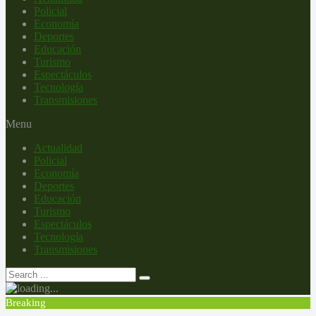
Policial
Economía
Deportes
Educación
Turismo
Espectáculos
Tecnología
Transmisiones
Menu
Actualidad
Policial
Economía
Deportes
Educación
Turismo
Espectáculos
Tecnología
Transmisiones
Breaking