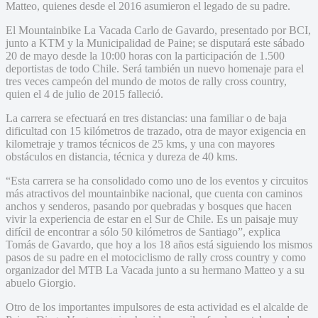
Matteo, quienes desde el 2016 asumieron el legado de su padre.
El Mountainbike La Vacada Carlo de Gavardo, presentado por BCI,
junto a KTM y la Municipalidad de Paine; se disputará este sábado
20 de mayo desde la 10:00 horas con la participación de 1.500
deportistas de todo Chile. Será también un nuevo homenaje para el
tres veces campeón del mundo de motos de rally cross country,
quien el 4 de julio de 2015 falleció.
La carrera se efectuará en tres distancias: una familiar o de baja
dificultad con 15 kilómetros de trazado, otra de mayor exigencia en
kilometraje y tramos técnicos de 25 kms, y una con mayores
obstáculos en distancia, técnica y dureza de 40 kms.
“Esta carrera se ha consolidado como uno de los eventos y circuitos
más atractivos del mountainbike nacional, que cuenta con caminos
anchos y senderos, pasando por quebradas y bosques que hacen
vivir la experiencia de estar en el Sur de Chile. Es un paisaje muy
difícil de encontrar a sólo 50 kilómetros de Santiago”, explica
Tomás de Gavardo, que hoy a los 18 años está siguiendo los mismos
pasos de su padre en el motociclismo de rally cross country y como
organizador del MTB La Vacada junto a su hermano Matteo y a su
abuelo Giorgio.
Otro de los importantes impulsores de esta actividad es el alcalde de