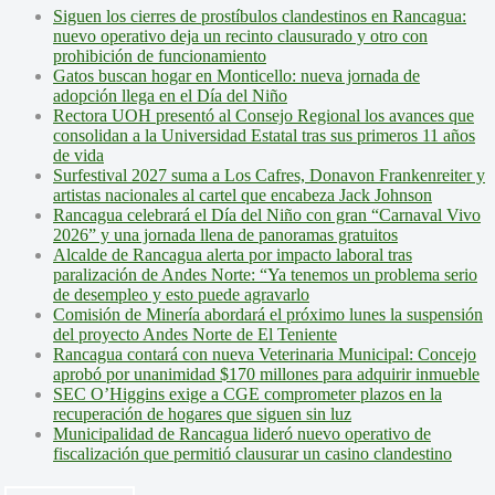
Siguen los cierres de prostíbulos clandestinos en Rancagua:
nuevo operativo deja un recinto clausurado y otro con
prohibición de funcionamiento
Gatos buscan hogar en Monticello: nueva jornada de
adopción llega en el Día del Niño
Rectora UOH presentó al Consejo Regional los avances que
consolidan a la Universidad Estatal tras sus primeros 11 años
de vida
Surfestival 2027 suma a Los Cafres, Donavon Frankenreiter y
artistas nacionales al cartel que encabeza Jack Johnson
Rancagua celebrará el Día del Niño con gran “Carnaval Vivo
2026” y una jornada llena de panoramas gratuitos
Alcalde de Rancagua alerta por impacto laboral tras
paralización de Andes Norte: “Ya tenemos un problema serio
de desempleo y esto puede agravarlo
Comisión de Minería abordará el próximo lunes la suspensión
del proyecto Andes Norte de El Teniente
Rancagua contará con nueva Veterinaria Municipal: Concejo
aprobó por unanimidad $170 millones para adquirir inmueble
SEC O’Higgins exige a CGE comprometer plazos en la
recuperación de hogares que siguen sin luz
Municipalidad de Rancagua lideró nuevo operativo de
fiscalización que permitió clausurar un casino clandestino