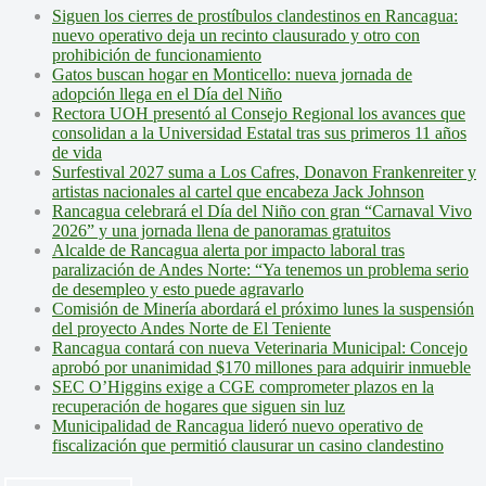
Siguen los cierres de prostíbulos clandestinos en Rancagua:
nuevo operativo deja un recinto clausurado y otro con
prohibición de funcionamiento
Gatos buscan hogar en Monticello: nueva jornada de
adopción llega en el Día del Niño
Rectora UOH presentó al Consejo Regional los avances que
consolidan a la Universidad Estatal tras sus primeros 11 años
de vida
Surfestival 2027 suma a Los Cafres, Donavon Frankenreiter y
artistas nacionales al cartel que encabeza Jack Johnson
Rancagua celebrará el Día del Niño con gran “Carnaval Vivo
2026” y una jornada llena de panoramas gratuitos
Alcalde de Rancagua alerta por impacto laboral tras
paralización de Andes Norte: “Ya tenemos un problema serio
de desempleo y esto puede agravarlo
Comisión de Minería abordará el próximo lunes la suspensión
del proyecto Andes Norte de El Teniente
Rancagua contará con nueva Veterinaria Municipal: Concejo
aprobó por unanimidad $170 millones para adquirir inmueble
SEC O’Higgins exige a CGE comprometer plazos en la
recuperación de hogares que siguen sin luz
Municipalidad de Rancagua lideró nuevo operativo de
fiscalización que permitió clausurar un casino clandestino