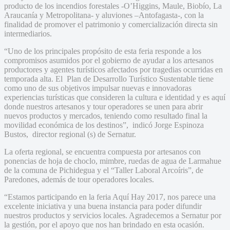
producto de los incendios forestales -O’Higgins, Maule, Biobío, La
Araucanía y Metropolitana- y aluviones –Antofagasta-, con la
finalidad de promover el patrimonio y comercialización directa sin
intermediarios.
“Uno de los principales propósito de esta feria responde a los
compromisos asumidos por el gobierno de ayudar a los artesanos
productores y agentes turísticos afectados por tragedias ocurridas en
temporada alta. El Plan de Desarrollo Turístico Sustentable tiene
como uno de sus objetivos impulsar nuevas e innovadoras
experiencias turísticas que consideren la cultura e identidad y es aquí
donde nuestros artesanos y tour operadores se unen para abrir
nuevos productos y mercados, teniendo como resultado final la
movilidad económica de los destinos”, indicó Jorge Espinoza
Bustos, director regional (s) de Sernatur.
La oferta regional, se encuentra compuesta por artesanos con
ponencias de hoja de choclo, mimbre, ruedas de agua de Larmahue
de la comuna de Pichidegua y el “Taller Laboral Arcoíris”, de
Paredones, además de tour operadores locales.
“Estamos participando en la feria Aquí Hay 2017, nos parece una
excelente iniciativa y una buena instancia para poder difundir
nuestros productos y servicios locales. Agradecemos a Sernatur por
la gestión, por el apoyo que nos han brindado en esta ocasión.