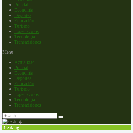
Policial
Economía
Deportes
Educación
Turismo
Espectáculos
Tecnología
Transmisiones
Menu
Actualidad
Policial
Economía
Deportes
Educación
Turismo
Espectáculos
Tecnología
Transmisiones
Breaking