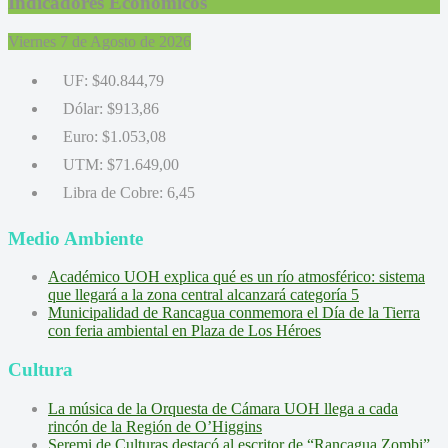
Indicadores Económicos
Viernes 7 de Agosto de 2026
UF:
$40.844,79
Dólar:
$913,86
Euro:
$1.053,08
UTM:
$71.649,00
Libra de Cobre:
6,45
Medio Ambiente
Académico UOH explica qué es un río atmosférico: sistema
que llegará a la zona central alcanzará categoría 5
Municipalidad de Rancagua conmemora el Día de la Tierra
con feria ambiental en Plaza de Los Héroes
Cultura
La música de la Orquesta de Cámara UOH llega a cada
rincón de la Región de O’Higgins
Seremi de Culturas destacó al escritor de “Rancagua Zombi”