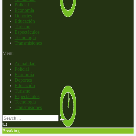
Policial
Economía
Deportes
Educación
Turismo
Espectáculos
Tecnología
Transmisiones
Menu
Actualidad
Policial
Economía
Deportes
Educación
Turismo
Espectáculos
Tecnología
Transmisiones
Breaking