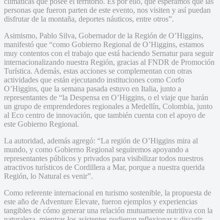
climáticas que posee el territorio. Es por ello, que esperamos que las
personas que fueron parten de este evento, nos visiten y así puedan
disfrutar de la montaña, deportes náuticos, entre otros”.
Asimismo, Pablo Silva, Gobernador de la Región de O’Higgins,
manifestó que “como Gobierno Regional de O’Higgins, estamos
muy contentos con el trabajo que está haciendo Sernatur para seguir
internacionalizando nuestra Región, gracias al FNDR de Promoción
Turística. Además, estas acciones se complementan con otras
actividades que están ejecutando instituciones como Corfo
O’Higgins, que la semana pasada estuvo en Italia, junto a
representantes de “la Despensa en O’Higgins, o el viaje que harán
un grupo de emprendedores regionales a Medellín, Colombia, junto
al Eco centro de innovación, que también cuenta con el apoyo de
este Gobierno Regional.
La autoridad, además agregó: “La región de O’Higgins mira al
mundo, y como Gobierno Regional seguiremos apoyando a
representantes públicos y privados para visibilizar todos nuestros
atractivos turísticos de Cordillera a Mar, porque a nuestra querida
Región, lo Natural es venir”.
Como referente internacional en turismo sostenible, la propuesta de
este año de Adventure Elevate, fueron ejemplos y experiencias
tangibles de cómo generar una relación mutuamente nutritiva con la
naturaleza, mientras los asistentes pudieron reflexionar y discutir