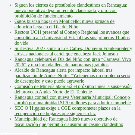
Siguen los cierres de prostíbulos clandestinos en Rancagua:
nuevo operativo deja un recinto clausurado y otro con
prohibición de funcionamiento
Gatos buscan hogar en Monticello: nueva jornada de
adopción llega en el Día del Niño
Rectora UOH presentó al Consejo Regional los avances que
consolidan a la Universidad Estatal tras sus primeros 11 años
de vida
Surfestival 2027 suma a Los Cafres, Donavon Frankenreiter y
artistas nacionales al cartel que encabeza Jack Johnson
Rancagua celebrará el Día del Niño con gran “Carnaval Vivo
2026” y una jornada llena de panoramas gratuitos
Alcalde de Rancagua alerta por impacto laboral tras
paralización de Andes Norte: “Ya tenemos un problema serio
de desempleo y esto puede agravarlo
Comisión de Minería abordará el próximo lunes la suspensión
del proyecto Andes Norte de El Teniente
Rancagua contará con nueva Veterinaria Municipal: Concejo
aprobó por unanimidad $170 millones para adquirir inmueble
SEC O’Higgins exige a CGE comprometer plazos en la
recuperación de hogares que siguen sin luz
Municipalidad de Rancagua lideró nuevo operativo de
fiscalización que permitió clausurar un casino clandestino