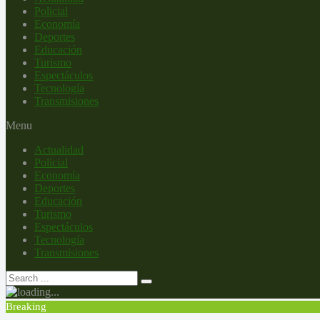
Policial
Economía
Deportes
Educación
Turismo
Espectáculos
Tecnología
Transmisiones
Menu
Actualidad
Policial
Economía
Deportes
Educación
Turismo
Espectáculos
Tecnología
Transmisiones
Breaking