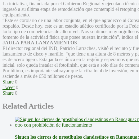
La iniciativa, financiada por el Gobierno Regional y ejecutada técnica
ingresó a su última etapa de remodelación que contempló el retoping d
equipamiento.
“Este es corolario de una labor conjunta, en el que agradezco al Con
respaldo. Desde hoy, este es un estadio atlético certificado por la Fed
todo tipo de competencias de alto nivel. Nos sentimos muy orgullosos p
fomento de la actividad física que posee nuestra institución”, indica 
JAULA PARA LANZAMIENTOS
El director regional del IND, Patricio Larrachea, visitó el recinto y fu
lanzamiento de disco y martillo, “que tiene una altura de 8 metros y p
es de acero ligero. Esta jaula es única en la región y esperamos que s
inicial, solo queda instalar el fotofinish, que está a solo días de come
Por último, es importante subrayar que la cifra total de inversión, ent
asciende a más de 650 millones de pesos.
Share
0
Tweet
0
Share
0
Related Articles
Siguen los cierres de prostíbulos clandestinos en Rancagua