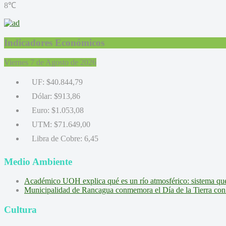
8℃
Indicadores Económicos
Viernes 7 de Agosto de 2026
UF:
$40.844,79
Dólar:
$913,86
Euro:
$1.053,08
UTM:
$71.649,00
Libra de Cobre:
6,45
Medio Ambiente
Académico UOH explica qué es un río atmosférico: sistema que l
Municipalidad de Rancagua conmemora el Día de la Tierra con 
Cultura