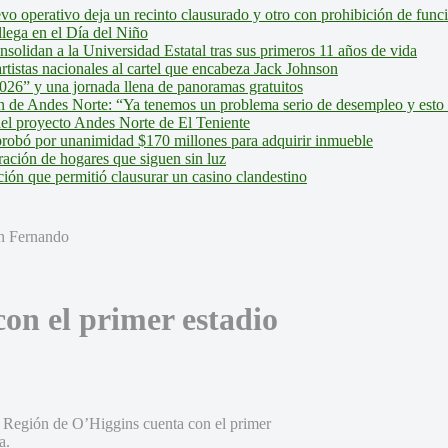
evo operativo deja un recinto clausurado y otro con prohibición de fun
lega en el Día del Niño
olidan a la Universidad Estatal tras sus primeros 11 años de vida
tistas nacionales al cartel que encabeza Jack Johnson
026” y una jornada llena de panoramas gratuitos
ión de Andes Norte: “Ya tenemos un problema serio de desempleo y esto
del proyecto Andes Norte de El Teniente
robó por unanimidad $170 millones para adquirir inmueble
ción de hogares que siguen sin luz
ión que permitió clausurar un casino clandestino
on el primer estadio
la Región de O’Higgins cuenta con el primer
a.