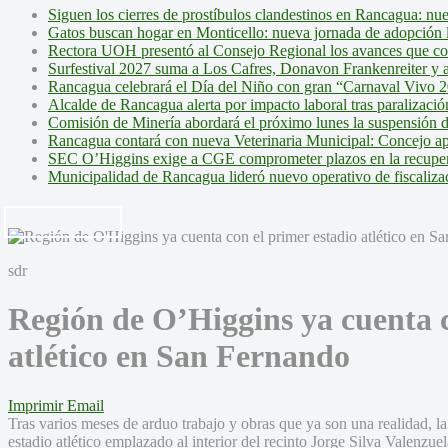
Siguen los cierres de prostíbulos clandestinos en Rancagua: nu
Gatos buscan hogar en Monticello: nueva jornada de adopción l
Rectora UOH presentó al Consejo Regional los avances que cons
Surfestival 2027 suma a Los Cafres, Donavon Frankenreiter y ar
Rancagua celebrará el Día del Niño con gran “Carnaval Vivo 2
Alcalde de Rancagua alerta por impacto laboral tras paralizac
Comisión de Minería abordará el próximo lunes la suspensión 
Rancagua contará con nueva Veterinaria Municipal: Concejo ap
SEC O’Higgins exige a CGE comprometer plazos en la recupera
Municipalidad de Rancagua lideró nuevo operativo de fiscalizac
sdr
Región de O’Higgins ya cuenta c
atlético en San Fernando
Imprimir
Email
Tras varios meses de arduo trabajo y obras que ya son una realidad, 
estadio atlético emplazado al interior del recinto Jorge Silva Valenzuel