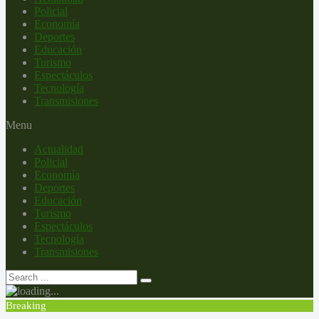
Policial
Economía
Deportes
Educación
Turismo
Espectáculos
Tecnología
Transmisiones
Menu
Actualidad
Policial
Economía
Deportes
Educación
Turismo
Espectáculos
Tecnología
Transmisiones
Breaking