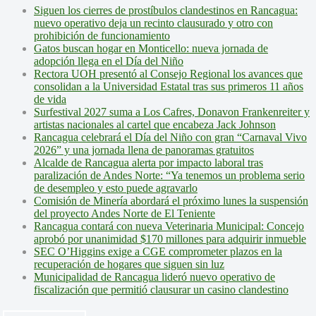
Siguen los cierres de prostíbulos clandestinos en Rancagua:
nuevo operativo deja un recinto clausurado y otro con
prohibición de funcionamiento
Gatos buscan hogar en Monticello: nueva jornada de
adopción llega en el Día del Niño
Rectora UOH presentó al Consejo Regional los avances que
consolidan a la Universidad Estatal tras sus primeros 11 años
de vida
Surfestival 2027 suma a Los Cafres, Donavon Frankenreiter y
artistas nacionales al cartel que encabeza Jack Johnson
Rancagua celebrará el Día del Niño con gran “Carnaval Vivo
2026” y una jornada llena de panoramas gratuitos
Alcalde de Rancagua alerta por impacto laboral tras
paralización de Andes Norte: “Ya tenemos un problema serio
de desempleo y esto puede agravarlo
Comisión de Minería abordará el próximo lunes la suspensión
del proyecto Andes Norte de El Teniente
Rancagua contará con nueva Veterinaria Municipal: Concejo
aprobó por unanimidad $170 millones para adquirir inmueble
SEC O’Higgins exige a CGE comprometer plazos en la
recuperación de hogares que siguen sin luz
Municipalidad de Rancagua lideró nuevo operativo de
fiscalización que permitió clausurar un casino clandestino