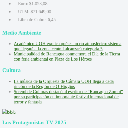
Euro:
$1.053,08
UTM:
$71.649,00
Libra de Cobre:
6,45
Medio Ambiente
Académico UOH explica qué es un río atmosférico: sistema
que llegará a la zona central alcanzará categoría 5
Municipalidad de Rancagua conmemora el Día de la Tierra
con feria ambiental en Plaza de Los Héroes
Cultura
La música de la Orquesta de Cámara UOH llega a cada
rincón de la Región de O’Higgins
Seremi de Culturas destacó al escritor de “Rancagua Zombi”
por su participación en importante festival internacional de
terror y fantasía
Los Protagonistas TV 2025