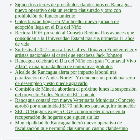
Siguen los cierres de prostíbulos clandestinos en Rancagua:
nuevo operativo deja un recinto clausurado y otro con
prohibición de funcionamiento
Gatos buscan hogar en Monticello: nueva jornada de
adopción llega en el Día del Niño
Rectora UOH presentó al Consejo Regional los avances que
consolidan a la Universidad Estatal tras sus primeros 11 años
de vida
Surfestival 2027 suma a Los Cafres, Donavon Frankenreiter y
artistas nacionales al cartel que encabeza Jack Johnson
Rancagua celebrará el Día del Niño con gran “Carnaval Vivo
2026” y una jornada llena de panoramas gratuitos
Alcalde de Rancagua alerta por impacto laboral tras
paralización de Andes Norte: “Ya tenemos un problema serio
de desempleo y esto puede agravarlo
Comisión de Minería abordará el próximo lunes la suspensión
del proyecto Andes Norte de El Teniente
Rancagua contará con nueva Veterinaria Municipal: Concejo
aprobó por unanimidad $170 millones para adquirir inmueble
SEC O’Higgins exige a CGE comprometer plazos en la
recuperación de hogares que siguen sin luz
Municipalidad de Rancagua lideró nuevo operativo de
fiscalización que permitió clausurar un casino clandestino