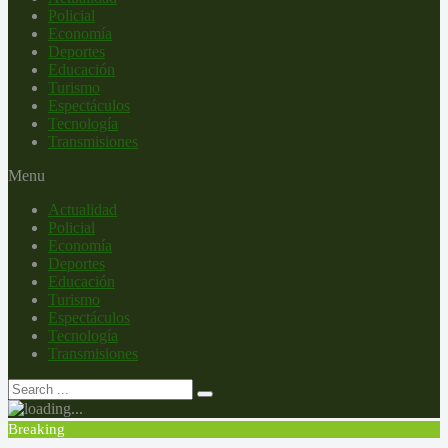
Policial
Economía
Deportes
Educación
Turismo
Espectáculos
Tecnología
Transmisiones
Menu
Actualidad
Policial
Economía
Deportes
Educación
Turismo
Espectáculos
Tecnología
Transmisiones
Breaking