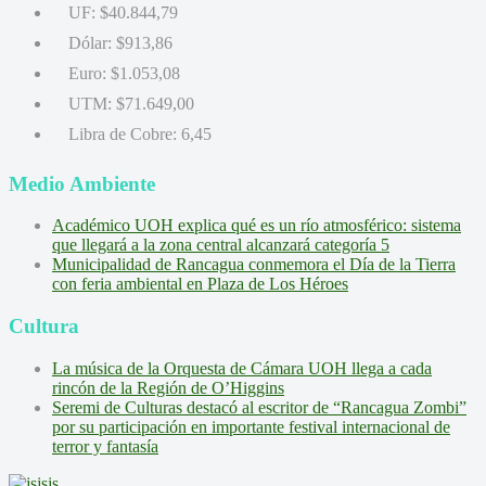
UF:
$40.844,79
Dólar:
$913,86
Euro:
$1.053,08
UTM:
$71.649,00
Libra de Cobre:
6,45
Medio Ambiente
Académico UOH explica qué es un río atmosférico: sistema
que llegará a la zona central alcanzará categoría 5
Municipalidad de Rancagua conmemora el Día de la Tierra
con feria ambiental en Plaza de Los Héroes
Cultura
La música de la Orquesta de Cámara UOH llega a cada
rincón de la Región de O’Higgins
Seremi de Culturas destacó al escritor de “Rancagua Zombi”
por su participación en importante festival internacional de
terror y fantasía