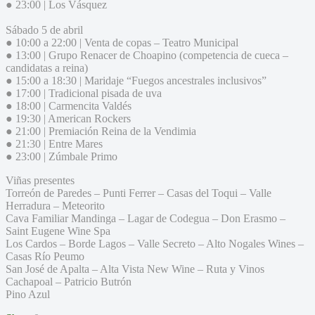
● 23:00 | Los Vásquez
Sábado 5 de abril
● 10:00 a 22:00 | Venta de copas – Teatro Municipal
● 13:00 | Grupo Renacer de Choapino (competencia de cueca –
candidatas a reina)
● 15:00 a 18:30 | Maridaje “Fuegos ancestrales inclusivos”
● 17:00 | Tradicional pisada de uva
● 18:00 | Carmencita Valdés
● 19:30 | American Rockers
● 21:00 | Premiación Reina de la Vendimia
● 21:30 | Entre Mares
● 23:00 | Zúmbale Primo
Viñas presentes
Torreón de Paredes – Punti Ferrer – Casas del Toqui – Valle
Herradura – Meteorito
Cava Familiar Mandinga – Lagar de Codegua – Don Erasmo –
Saint Eugene Wine Spa
Los Cardos – Borde Lagos – Valle Secreto – Alto Nogales Wines –
Casas Río Peumo
San José de Apalta – Alta Vista New Wine – Ruta y Vinos
Cachapoal – Patricio Butrón
Pino Azul