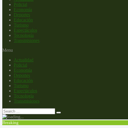
Policial
Economía
Deportes
Educación
Turismo
Espectáculos
Tecnología
Transmisiones
Menu
Actualidad
Policial
Economía
Deportes
Educación
Turismo
Espectáculos
Tecnología
Transmisiones
Breaking