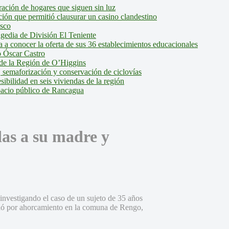
ción de hogares que siguen sin luz
ión que permitió clausurar un casino clandestino
isco
agedia de División El Teniente
a conocer la oferta de sus 36 establecimientos educacionales
 Óscar Castro
de la Región de O’Higgins
 semaforización y conservación de ciclovías
bilidad en seis viviendas de la región
pacio público de Rancagua
das a su madre y
nvestigando el caso de un sujeto de 35 años
idó por ahorcamiento en la comuna de Rengo,