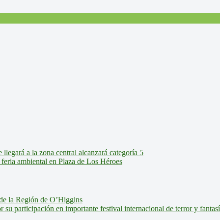
legará a la zona central alcanzará categoría 5
feria ambiental en Plaza de Los Héroes
de la Región de O’Higgins
u participación en importante festival internacional de terror y fantas