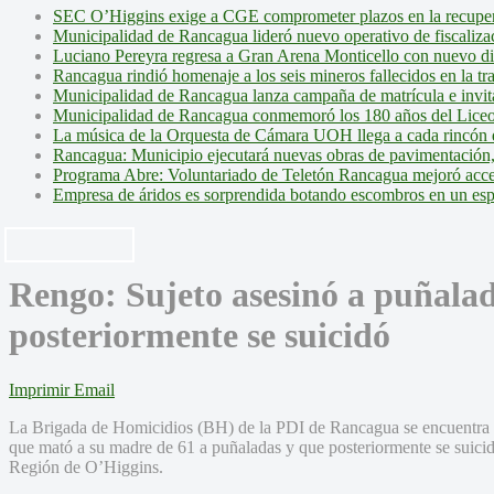
SEC O’Higgins exige a CGE comprometer plazos en la recupera
Municipalidad de Rancagua lideró nuevo operativo de fiscalizac
Luciano Pereyra regresa a Gran Arena Monticello con nuevo d
Rancagua rindió homenaje a los seis mineros fallecidos en la tr
Municipalidad de Rancagua lanza campaña de matrícula e invita 
Municipalidad de Rancagua conmemoró los 180 años del Liceo
La música de la Orquesta de Cámara UOH llega a cada rincón 
Rancagua: Municipio ejecutará nuevas obras de pavimentación,
Programa Abre: Voluntariado de Teletón Rancagua mejoró accesi
Empresa de áridos es sorprendida botando escombros en un es
Rengo: Sujeto asesinó a puñala
posteriormente se suicidó
Imprimir
Email
La Brigada de Homicidios (BH) de la PDI de Rancagua se encuentra i
que mató a su madre de 61 a puñaladas y que posteriormente se suic
Región de O’Higgins.