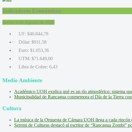
Indicadores Económicos
Jueves 6 de Agosto de 2026
UF:
$40.844,79
Dólar:
$911,58
Euro:
$1.053,36
UTM:
$71.649,00
Libra de Cobre:
6,43
Medio Ambiente
Académico UOH explica qué es un río atmosférico: sistema que l
Municipalidad de Rancagua conmemora el Día de la Tierra con 
Cultura
La música de la Orquesta de Cámara UOH llega a cada rincón 
Seremi de Culturas destacó al escritor de “Rancagua Zombi” por s