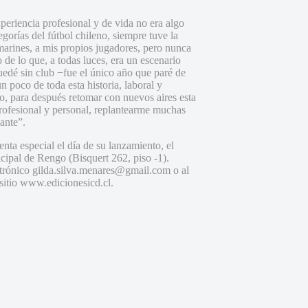
periencia profesional y de vida no era algo
gorías del fútbol chileno, siempre tuve la
marines, a mis propios jugadores, pero nunca
 de lo que, a todas luces, era un escenario
uedé sin club −fue el único año que paré de
n poco de toda esta historia, laboral y
po, para después retomar con nuevos aires esta
profesional y personal, replantearme muchas
ante”.
ta especial el día de su lanzamiento, el
cipal de Rengo (Bisquert 262, piso -1).
ctrónico gilda.silva.menares@gmail.com o al
sitio www.edicionesicd.cl.