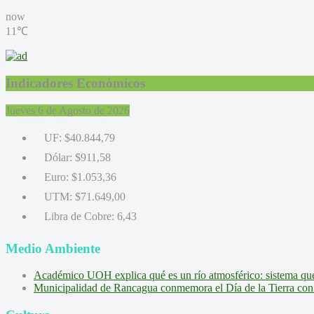
now
11℃
Indicadores Económicos
Jueves 6 de Agosto de 2026
UF:
$40.844,79
Dólar:
$911,58
Euro:
$1.053,36
UTM:
$71.649,00
Libra de Cobre:
6,43
Medio Ambiente
Académico UOH explica qué es un río atmosférico: sistema que l
Municipalidad de Rancagua conmemora el Día de la Tierra con 