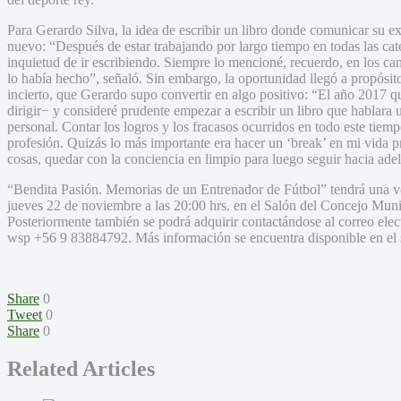
Para Gerardo Silva, la idea de escribir un libro donde comunicar su ex
nuevo: “Después de estar trabajando por largo tiempo en todas las cate
inquietud de ir escribiendo. Siempre lo mencioné, recuerdo, en los ca
lo había hecho”, señaló. Sin embargo, la oportunidad llegó a propósito
incierto, que Gerardo supo convertir en algo positivo: “El año 2017 q
dirigir− y consideré prudente empezar a escribir un libro que hablara u
personal. Contar los logros y los fracasos ocurridos en todo este tiem
profesión. Quizás lo más importante era hacer un ‘break’ en mi vida 
cosas, quedar con la conciencia en limpio para luego seguir hacia adel
“Bendita Pasión. Memorias de un Entrenador de Fútbol” tendrá una ven
jueves 22 de noviembre a las 20:00 hrs. en el Salón del Concejo Muni
Posteriormente también se podrá adquirir contactándose al correo ele
wsp +56 9 83884792. Más información se encuentra disponible en el 
Share
0
Tweet
0
Share
0
Related Articles