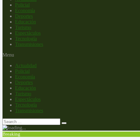
Policial
Economía
Deportes
Educación
Turismo
Espectáculos
Tecnología
Transmisiones
Menu
Actualidad
Policial
Economía
Deportes
Educación
Turismo
Espectáculos
Tecnología
Transmisiones
Breaking