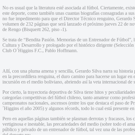
No es usual que la literatura esté asociada al fútbol. Ciertamente, exi
este deporte, como también unas cuantas biografías consagradas a sus 
no fue impedimento para que el Director Técnico renguino, Gerardo S
volumen de 232 páginas que será lanzado el próximo jueves 22 de nov
de Rengo (Bisquertt 262, piso -1).
Se trata de “Bendita Pasión. Memorias de un Entrenador de Fútbol”, l
Cultura y Desarrollo y prologado por el histórico dirigente (Selección
Club O´Higgins F.C., Pablo Hoffmann.
Allí, con una pluma amena y sencilla, Gerardo Silva narra su historia 
en la precordillera renguina, el duro camino para hacerse un lugar en e
incursión en el medio boliviano, abriendo así la veta internacional de s
Por cierto, la trayectoria deportiva de Silva tiene hitos y peculiaridad
categorías competitivas del fútbol chileno, tanto amateur como profesio
campeonatos nacionales, ascensos (entre los que destaca el paso de P
´Higgins el año 2005) y algunos récords, todo lo cual está presente en 
Pero en aquellas páginas también se plasman derrotas y fracasos, los c
vertiginosa e inestable, las precariedades del medio (sobre todo el a
público y privado de un entrenador de fútbol, tal vez una de las profe
del deporte rey.