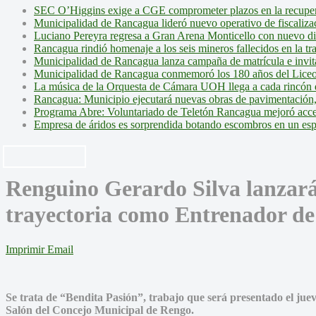
SEC O’Higgins exige a CGE comprometer plazos en la recupera
Municipalidad de Rancagua lideró nuevo operativo de fiscalizac
Luciano Pereyra regresa a Gran Arena Monticello con nuevo d
Rancagua rindió homenaje a los seis mineros fallecidos en la tr
Municipalidad de Rancagua lanza campaña de matrícula e invita 
Municipalidad de Rancagua conmemoró los 180 años del Liceo
La música de la Orquesta de Cámara UOH llega a cada rincón 
Rancagua: Municipio ejecutará nuevas obras de pavimentación,
Programa Abre: Voluntariado de Teletón Rancagua mejoró accesi
Empresa de áridos es sorprendida botando escombros en un es
Renguino Gerardo Silva lanzará 
trayectoria como Entrenador de
Imprimir
Email
Se trata de “Bendita Pasión”, trabajo que será presentado el juev
Salón del Concejo Municipal de Rengo.