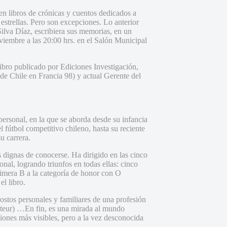
sten libros de crónicas y cuentos dedicados a
estrellas. Pero son excepciones. Lo anterior
ilva Díaz, escribiera sus memorias, en un
iembre a las 20:00 hrs. en el Salón Municipal
ibro publicado por Ediciones Investigación,
 de Chile en Francia 98) y actual Gerente del
personal, en la que se aborda desde su infancia
l fútbol competitivo chileno, hasta su reciente
u carrera.
es dignas de conocerse. Ha dirigido en las cinco
nal, logrando triunfos en todas ellas: cinco
rimera B a la categoría de honor con O
el libro.
ostos personales y familiares de una profesión
mateur) …En fin, es una mirada al mundo
siones más visibles, pero a la vez desconocida